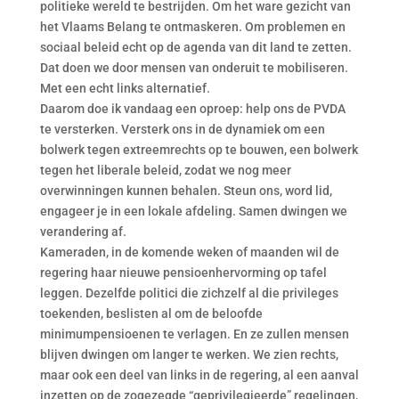
politieke wereld te bestrijden. Om het ware gezicht van
het Vlaams Belang te ontmaskeren. Om problemen en
sociaal beleid echt op de agenda van dit land te zetten.
Dat doen we door mensen van onderuit te mobiliseren.
Met een echt links alternatief.
Daarom doe ik vandaag een oproep: help ons de PVDA
te versterken. Versterk ons in de dynamiek om een
bolwerk tegen extreemrechts op te bouwen, een bolwerk
tegen het liberale beleid, zodat we nog meer
overwinningen kunnen behalen. Steun ons, word lid,
engageer je in een lokale afdeling. Samen dwingen we
verandering af.
Kameraden, in de komende weken of maanden wil de
regering haar nieuwe pensioenhervorming op tafel
leggen. Dezelfde politici die zichzelf al die privileges
toekenden, beslisten al om de beloofde
minimumpensioenen te verlagen. En ze zullen mensen
blijven dwingen om langer te werken. We zien rechts,
maar ook een deel van links in de regering, al een aanval
inzetten op de zogezegde “geprivilegieerde” regelingen,