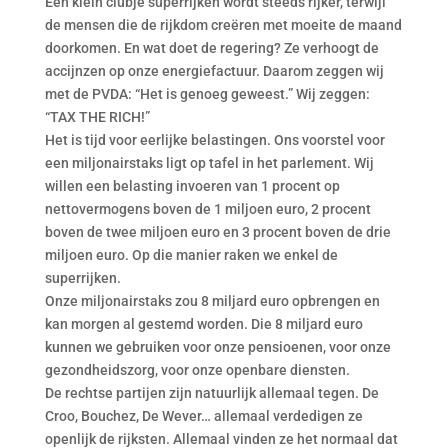
Een klein clubje superrijken wordt steeds rijker, terwijl
de mensen die de rijkdom creëren met moeite de maand
doorkomen. En wat doet de regering? Ze verhoogt de
accijnzen op onze energiefactuur. Daarom zeggen wij
met de PVDA: “Het is genoeg geweest.” Wij zeggen:
“TAX THE RICH!”
Het is tijd voor eerlijke belastingen. Ons voorstel voor
een miljonairstaks ligt op tafel in het parlement. Wij
willen een belasting invoeren van 1 procent op
nettovermogens boven de 1 miljoen euro, 2 procent
boven de twee miljoen euro en 3 procent boven de drie
miljoen euro. Op die manier raken we enkel de
superrijken.
Onze miljonairstaks zou 8 miljard euro opbrengen en
kan morgen al gestemd worden. Die 8 miljard euro
kunnen we gebruiken voor onze pensioenen, voor onze
gezondheidszorg, voor onze openbare diensten.
De rechtse partijen zijn natuurlijk allemaal tegen. De
Croo, Bouchez, De Wever… allemaal verdedigen ze
openlijk de rijksten. Allemaal vinden ze het normaal dat