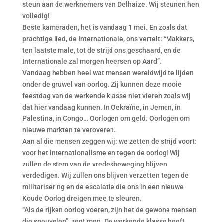
steun aan de werknemers van Delhaize. Wij steunen hen
volledig!
Beste kameraden, het is vandaag 1 mei. En zoals dat
prachtige lied, de Internationale, ons vertelt: “Makkers,
ten laatste male, tot de strijd ons geschaard, en de
Internationale zal morgen heersen op Aard”.
Vandaag hebben heel wat mensen wereldwijd te lijden
onder de gruwel van oorlog. Zij kunnen deze mooie
feestdag van de werkende klasse niet vieren zoals wij
dat hier vandaag kunnen. In Oekraïne, in Jemen, in
Palestina, in Congo… Oorlogen om geld. Oorlogen om
nieuwe markten te veroveren.
Aan al die mensen zeggen wij: we zetten de strijd voort:
voor het internationalisme en tegen de oorlog! Wij
zullen de stem van de vredesbeweging blijven
verdedigen. Wij zullen ons blijven verzetten tegen de
militarisering en de escalatie die ons in een nieuwe
Koude Oorlog dreigen mee te sleuren.
“Als de rijken oorlog voeren, zijn het de gewone mensen
die sneuvelen”, zegt men. De werkende klasse heeft