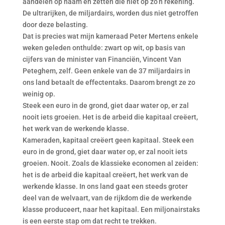
aandelen op naam en zetten die niet op zo’n rekening.
De ultrarijken, de miljardairs, worden dus niet getroffen
door deze belasting.
Dat is precies wat mijn kameraad Peter Mertens enkele
weken geleden onthulde: zwart op wit, op basis van
cijfers van de minister van Financiën, Vincent Van
Peteghem, zelf. Geen enkele van de 37 miljardairs in
ons land betaalt de effectentaks. Daarom brengt ze zo
weinig op.
Steek een euro in de grond, giet daar water op, er zal
nooit iets groeien. Het is de arbeid die kapitaal creëert,
het werk van de werkende klasse.
Kameraden, kapitaal creëert geen kapitaal. Steek een
euro in de grond, giet daar water op, er zal nooit iets
groeien. Nooit. Zoals de klassieke economen al zeiden:
het is de arbeid die kapitaal creëert, het werk van de
werkende klasse. In ons land gaat een steeds groter
deel van de welvaart, van de rijkdom die de werkende
klasse produceert, naar het kapitaal. Een miljonairstaks
is een eerste stap om dat recht te trekken.