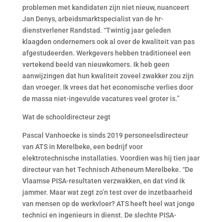
problemen met kandidaten zijn niet nieuw, nuanceert
Jan Denys, arbeidsmarktspecialist van de hr-
dienstverlener Randstad. “Twintig jaar geleden
klaagden ondernemers ook al over de kwaliteit van pas
afgestudeerden. Werkgevers hebben traditioneel een
vertekend beeld van nieuwkomers. Ik heb geen
aanwijzingen dat hun kwaliteit zoveel zwakker zou zijn
dan vroeger. Ik vrees dat het economische verlies door
de massa niet-ingevulde vacatures veel groter is.”
Wat de schooldirecteur zegt
Pascal Vanhoecke is sinds 2019 personeelsdirecteur
van ATS in Merelbeke, een bedrijf voor
elektrotechnische installaties. Voordien was hij tien jaar
directeur van het Technisch Atheneum Merelbeke. “De
Vlaamse PISA-resultaten verzwakken, en dat vind ik
jammer. Maar wat zegt zo’n test over de inzetbaarheid
van mensen op de werkvloer? ATS heeft heel wat jonge
technici en ingenieurs in dienst. De slechte PISA-