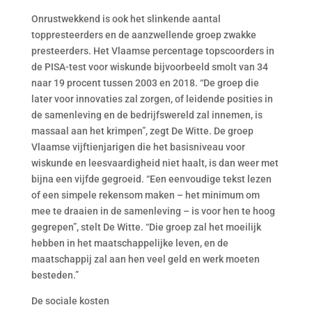
Onrustwekkend is ook het slinkende aantal
toppresteerders en de aanzwellende groep zwakke
presteerders. Het Vlaamse percentage topscoorders in
de PISA-test voor wiskunde bijvoorbeeld smolt van 34
naar 19 procent tussen 2003 en 2018. “De groep die
later voor innovaties zal zorgen, of leidende posities in
de samenleving en de bedrijfswereld zal innemen, is
massaal aan het krimpen”, zegt De Witte. De groep
Vlaamse vijftienjarigen die het basisniveau voor
wiskunde en leesvaardigheid niet haalt, is dan weer met
bijna een vijfde gegroeid. “Een eenvoudige tekst lezen
of een simpele rekensom maken – het minimum om
mee te draaien in de samenleving – is voor hen te hoog
gegrepen”, stelt De Witte. “Die groep zal het moeilijk
hebben in het maatschappelijke leven, en de
maatschappij zal aan hen veel geld en werk moeten
besteden.”
De sociale kosten