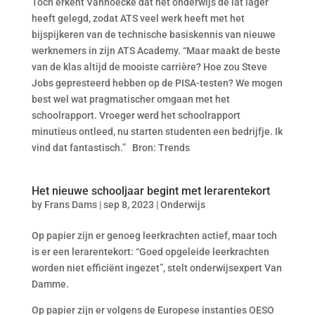
Toch erkent Vanhoecke dat het onderwijs de lat lager
heeft gelegd, zodat ATS veel werk heeft met het
bijspijkeren van de technische basiskennis van nieuwe
werknemers in zijn ATS Academy. “Maar maakt de beste
van de klas altijd de mooiste carrière? Hoe zou Steve
Jobs gepresteerd hebben op de PISA-testen? We mogen
best wel wat pragmatischer omgaan met het
schoolrapport. Vroeger werd het schoolrapport
minutieus ontleed, nu starten studenten een bedrijfje. Ik
vind dat fantastisch.” Bron: Trends
Het nieuwe schooljaar begint met lerarentekort
by
Frans Dams
|
sep 8, 2023
|
Onderwijs
Op papier zijn er genoeg leerkrachten actief, maar toch
is er een lerarentekort: “Goed opgeleide leerkrachten
worden niet efficiënt ingezet”, stelt onderwijsexpert Van
Damme.
Op papier zijn er volgens de Europese instanties OESO