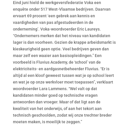
Eind juni hield de werkgeversfederatie Voka een
enquête onder 517 West-Vlaamse bedrijven. Daarvan
ervaart 69 procent ‘een gebrek aan kennis en
vaardigheden van pas afgestudeerden in de
onderneming’. Voka-woordvoerder Eric Laureys.
“Ondernemers merken dat het niveau van kandidaten
lager is dan voorheen. Gezien de krappe arbeidsmarkt is
kieskeurigheid geen optie. Veel bedrijven geven dan
maar zelf een waaier aan basisopleidingen.” Een
voorbeeld is Fluvius Academy, de ‘school’ van de
elektriciteits- en aardgasnetbeheerder Fluvius. “Er is
altijd al een kloof geweest tussen wat je op school leert
en wat je op onze werkvloer moet toepassen”, verklaart
woordvoerder Lara Lammens. “Wel valt op dat
kandidaten minder goed op technische vragen
antwoorden dan vroeger. Maar of dat ligt aan de
kwaliteit van het onderwijs, of aan het tekort aan
technisch geschoolden, zodat wij onze trechter breder
moeten maken, is moeilijk te zeggen.”