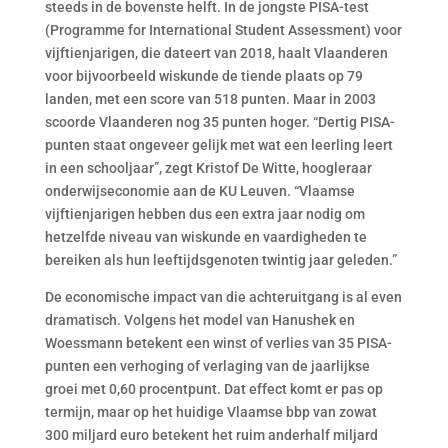
steeds in de bovenste helft. In de jongste PISA-test
(Programme for International Student Assessment) voor
vijftienjarigen, die dateert van 2018, haalt Vlaanderen
voor bijvoorbeeld wiskunde de tiende plaats op 79
landen, met een score van 518 punten. Maar in 2003
scoorde Vlaanderen nog 35 punten hoger. “Dertig PISA-
punten staat ongeveer gelijk met wat een leerling leert
in een schooljaar”, zegt Kristof De Witte, hoogleraar
onderwijseconomie aan de KU Leuven. “Vlaamse
vijftienjarigen hebben dus een extra jaar nodig om
hetzelfde niveau van wiskunde en vaardigheden te
bereiken als hun leeftijdsgenoten twintig jaar geleden.”
De economische impact van die achteruitgang is al even
dramatisch. Volgens het model van Hanushek en
Woessmann betekent een winst of verlies van 35 PISA-
punten een verhoging of verlaging van de jaarlijkse
groei met 0,60 procentpunt. Dat effect komt er pas op
termijn, maar op het huidige Vlaamse bbp van zowat
300 miljard euro betekent het ruim anderhalf miljard