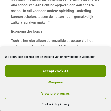
ene school kan een richting opgeven aan een andere
school, in ruil voor een andere opleiding. Onderling
kunnen scholen, tussen de netten heen, gemakkelijk
zulke afspraken maken.”
Economische logica
Toch is het niet alleen de verzuilde structuur die het
onderwijs in de problemen werkt. Een sterke
marktlogica werkt ook het onderwijs in de hand.
Wij gebruiken cookies om de werking van onze website te verbeteren
“Scholen krijgen subsidies op basis van het aantal
leerlingen dat ingeschreven is”, licht Van Damme toe.
“Door die financiële prikkels en de concurrentie die
Accept cookies
daarbij komt kijken, proberen scholen kleine richtingen
in stand te houden. Die eisen veel uren op die ze veel
Weigeren
beter elders zouden investeren.”
View preferences
Door de financiële prikkels en de concurrentie die
daarbij komt kijken, proberen scholen kleine richtingen
Cookie Policy
Privacy
in stand te houden.