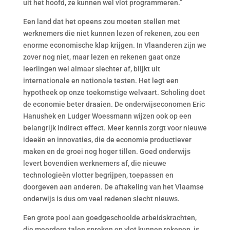
uit het hoofd, ze kunnen wel vlot programmeren.”
Een land dat het opeens zou moeten stellen met
werknemers die niet kunnen lezen of rekenen, zou een
enorme economische klap krijgen. In Vlaanderen zijn we
zover nog niet, maar lezen en rekenen gaat onze
leerlingen wel almaar slechter af, blijkt uit
internationale en nationale testen. Het legt een
hypotheek op onze toekomstige welvaart. Scholing doet
de economie beter draaien. De onderwijseconomen Eric
Hanushek en Ludger Woessmann wijzen ook op een
belangrijk indirect effect. Meer kennis zorgt voor nieuwe
ideeën en innovaties, die de economie productiever
maken en de groei nog hoger tillen. Goed onderwijs
levert bovendien werknemers af, die nieuwe
technologieën vlotter begrijpen, toepassen en
doorgeven aan anderen. De aftakeling van het Vlaamse
onderwijs is dus om veel redenen slecht nieuws.
Een grote pool aan goedgeschoolde arbeidskrachten,
die meerdere talen spreken en vlot kunnen rekenen, is