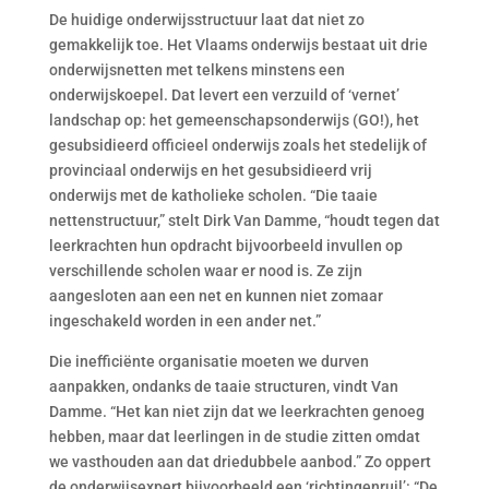
De huidige onderwijsstructuur laat dat niet zo
gemakkelijk toe. Het Vlaams onderwijs bestaat uit drie
onderwijsnetten met telkens minstens een
onderwijskoepel. Dat levert een verzuild of ‘vernet’
landschap op: het gemeenschapsonderwijs (GO!), het
gesubsidieerd officieel onderwijs zoals het stedelijk of
provinciaal onderwijs en het gesubsidieerd vrij
onderwijs met de katholieke scholen. “Die taaie
nettenstructuur,” stelt Dirk Van Damme, “houdt tegen dat
leerkrachten hun opdracht bijvoorbeeld invullen op
verschillende scholen waar er nood is. Ze zijn
aangesloten aan een net en kunnen niet zomaar
ingeschakeld worden in een ander net.”
Die inefficiënte organisatie moeten we durven
aanpakken, ondanks de taaie structuren, vindt Van
Damme. “Het kan niet zijn dat we leerkrachten genoeg
hebben, maar dat leerlingen in de studie zitten omdat
we vasthouden aan dat driedubbele aanbod.” Zo oppert
de onderwijsexpert bijvoorbeeld een ‘richtingenruil’: “De