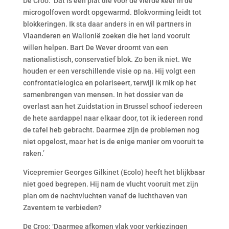
De Croo: ‘Dat is een plat die voor de vierde keer in de
microgolfoven wordt opgewarmd. Blokvorming leidt tot
blokkeringen. Ik sta daar anders in en wil partners in
Vlaanderen en Wallonië zoeken die het land vooruit
willen helpen. Bart De Wever droomt van een
nationalistisch, conservatief blok. Zo ben ik niet. We
houden er een verschillende visie op na. Hij volgt een
confrontatielogica en polariseert, terwijl ik mik op het
samenbrengen van mensen. In het dossier van de
overlast aan het Zuidstation in Brussel schoof iedereen
de hete aardappel naar elkaar door, tot ik iedereen rond
de tafel heb gebracht. Daarmee zijn de problemen nog
niet opgelost, maar het is de enige manier om vooruit te
raken.’
Vicepremier Georges Gilkinet (Ecolo) heeft het blijkbaar
niet goed begrepen. Hij nam de vlucht vooruit met zijn
plan om de nachtvluchten vanaf de luchthaven van
Zaventem te verbieden?
De Croo: ‘Daarmee afkomen vlak voor verkiezingen