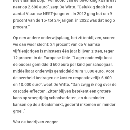
het Vlaamse bbp. “Per hoofd van de bevolking kwam dat
neer op 2.600 euro”, zegt De Witte. “Gelukkig daalt het
aantal Vlaamse NEET-jongeren. In 2012 ging het om 9
procent van de 15- tot 24-jarigen, in 2022 was dat nog 5
procent.”
Op een andere onderwijsplaag, het zittenblijven, scoren
we dan weer slecht: 24 procent van de Vlaamse
vijftienjarigen is minstens één jaar blijven zitten, tegen
12 procent in de Europese Unie. “Lager onderwijs kost
de ouders gemiddeld 600 euro per kind per schooljaar,
middelbaar onderwijs gemiddeld ruim 1.000 euro. Voor
de overheid bedragen de kosten respectievelijk 6.600
en 10.000 euro”, weet De Witte. “Dan zwijg ik nog over de
cascade-effecten. Zittenblijven betekent een grotere
kans op vroegtijdig schoolverlaten, en dus minder
kansen op de arbeidsmarkt, gederfd inkomen en minder
groei.”
Wat de bedrijven zeggen