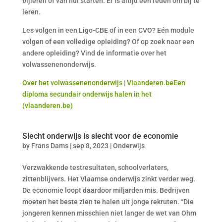
bijleren of van nul starten. Er is altijd een reden om bij te
leren.
Les volgen in een Ligo-CBE of in een CVO? Eén module
volgen of een volledige opleiding? Of op zoek naar een
andere opleiding? Vind de informatie over het
volwassenenonderwijs.
Over het volwassenenonderwijs | Vlaanderen.be
Een
diploma secundair onderwijs halen in het
(vlaanderen.be)
Slecht onderwijs is slecht voor de economie
by
Frans Dams
|
sep 8, 2023
|
Onderwijs
Verzwakkende testresultaten, schoolverlaters,
zittenblijvers. Het Vlaamse onderwijs zinkt verder weg.
De economie loopt daardoor miljarden mis. Bedrijven
moeten het beste zien te halen uit jonge rekruten. “Die
jongeren kennen misschien niet langer de wet van Ohm