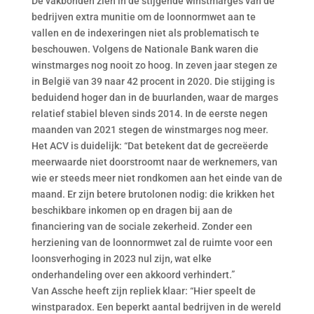
De vakbonden zien in de stijgende winstmarges van de
bedrijven extra munitie om de loonnormwet aan te
vallen en de indexeringen niet als problematisch te
beschouwen. Volgens de Nationale Bank waren die
winstmarges nog nooit zo hoog. In zeven jaar stegen ze
in België van 39 naar 42 procent in 2020. Die stijging is
beduidend hoger dan in de buurlanden, waar de marges
relatief stabiel bleven sinds 2014. In de eerste negen
maanden van 2021 stegen de winstmarges nog meer.
Het ACV is duidelijk: “Dat betekent dat de gecreëerde
meerwaarde niet doorstroomt naar de werknemers, van
wie er steeds meer niet rondkomen aan het einde van de
maand. Er zijn betere brutolonen nodig: die krikken het
beschikbare inkomen op en dragen bij aan de
financiering van de sociale zekerheid. Zonder een
herziening van de loonnormwet zal de ruimte voor een
loonsverhoging in 2023 nul zijn, wat elke
onderhandeling over een akkoord verhindert.”
Van Assche heeft zijn repliek klaar: “Hier speelt de
winstparadox. Een beperkt aantal bedrijven in de wereld