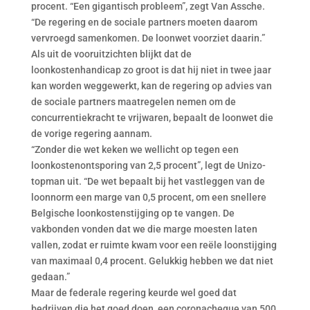
procent. “Een gigantisch probleem”, zegt Van Assche.
“De regering en de sociale partners moeten daarom
vervroegd samenkomen. De loonwet voorziet daarin.”
Als uit de vooruitzichten blijkt dat de
loonkostenhandicap zo groot is dat hij niet in twee jaar
kan worden weggewerkt, kan de regering op advies van
de sociale partners maatregelen nemen om de
concurrentiekracht te vrijwaren, bepaalt de loonwet die
de vorige regering aannam.
“Zonder die wet keken we wellicht op tegen een
loonkostenontsporing van 2,5 procent”, legt de Unizo-
topman uit. “De wet bepaalt bij het vastleggen van de
loonnorm een marge van 0,5 procent, om een snellere
Belgische loonkostenstijging op te vangen. De
vakbonden vonden dat we die marge moesten laten
vallen, zodat er ruimte kwam voor een reële loonstijging
van maximaal 0,4 procent. Gelukkig hebben we dat niet
gedaan.”
Maar de federale regering keurde wel goed dat
bedrijven die het goed doen, een coronacheque van 500