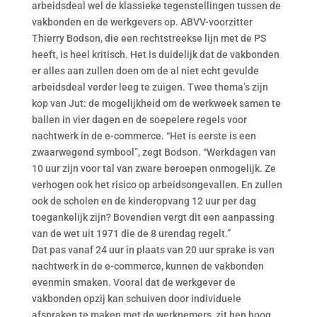
arbeidsdeal wel de klassieke tegenstellingen tussen de
vakbonden en de werkgevers op. ABVV-voorzitter
Thierry Bodson, die een rechtstreekse lijn met de PS
heeft, is heel kritisch. Het is duidelijk dat de vakbonden
er alles aan zullen doen om de al niet echt gevulde
arbeidsdeal verder leeg te zuigen. Twee thema’s zijn
kop van Jut: de mogelijkheid om de werkweek samen te
ballen in vier dagen en de soepelere regels voor
nachtwerk in de e-commerce. “Het is eerste is een
zwaarwegend symbool”, zegt Bodson. “Werkdagen van
10 uur zijn voor tal van zware beroepen onmogelijk. Ze
verhogen ook het risico op arbeidsongevallen. En zullen
ook de scholen en de kinderopvang 12 uur per dag
toegankelijk zijn? Bovendien vergt dit een aanpassing
van de wet uit 1971 die de 8 urendag regelt.”
Dat pas vanaf 24 uur in plaats van 20 uur sprake is van
nachtwerk in de e-commerce, kunnen de vakbonden
evenmin smaken. Vooral dat de werkgever de
vakbonden opzij kan schuiven door individuele
afspraken te maken met de werknemers, zit hen hoog.