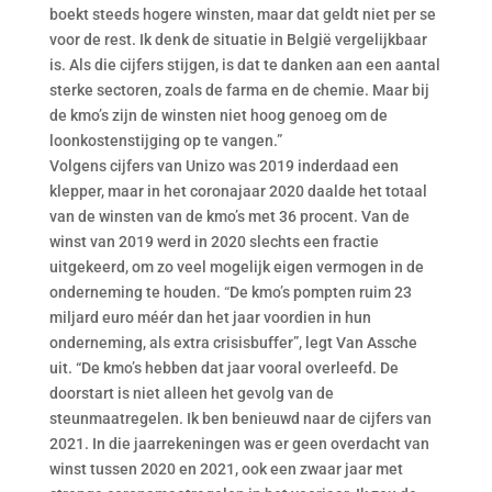
boekt steeds hogere winsten, maar dat geldt niet per se
voor de rest. Ik denk de situatie in België vergelijkbaar
is. Als die cijfers stijgen, is dat te danken aan een aantal
sterke sectoren, zoals de farma en de chemie. Maar bij
de kmo’s zijn de winsten niet hoog genoeg om de
loonkostenstijging op te vangen.”
Volgens cijfers van Unizo was 2019 inderdaad een
klepper, maar in het coronajaar 2020 daalde het totaal
van de winsten van de kmo’s met 36 procent. Van de
winst van 2019 werd in 2020 slechts een fractie
uitgekeerd, om zo veel mogelijk eigen vermogen in de
onderneming te houden. “De kmo’s pompten ruim 23
miljard euro méér dan het jaar voordien in hun
onderneming, als extra crisisbuffer”, legt Van Assche
uit. “De kmo’s hebben dat jaar vooral overleefd. De
doorstart is niet alleen het gevolg van de
steunmaatregelen. Ik ben benieuwd naar de cijfers van
2021. In die jaarrekeningen was er geen overdacht van
winst tussen 2020 en 2021, ook een zwaar jaar met