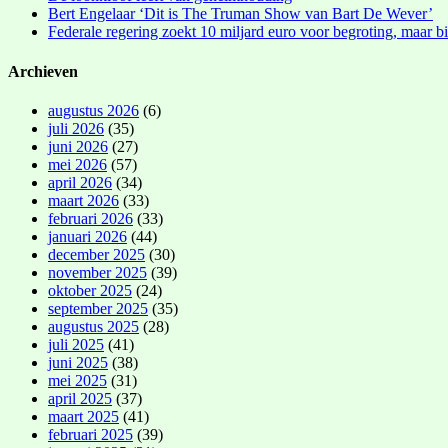
Bert Engelaar ‘Dit is The Truman Show van Bart De Wever’
Federale regering zoekt 10 miljard euro voor begroting, maar bi
Archieven
augustus 2026
(6)
juli 2026
(35)
juni 2026
(27)
mei 2026
(57)
april 2026
(34)
maart 2026
(33)
februari 2026
(33)
januari 2026
(44)
december 2025
(30)
november 2025
(39)
oktober 2025
(24)
september 2025
(35)
augustus 2025
(28)
juli 2025
(41)
juni 2025
(38)
mei 2025
(31)
april 2025
(37)
maart 2025
(41)
februari 2025
(39)