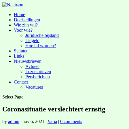
Home
Doelstellingen
Wie zijn wij?
Voor wie?
Juridische bijstand
Lidgeld
Hoe lid worden?
Statuten
Links
Nieuwsbrieven
Actueel
Lezersbrieven
Persberichten
Contact
Vacatures
Select Page
Coronasituatie verslechtert ernstig
by
admin
|
nov 6, 2021
|
Varia
|
0 comments