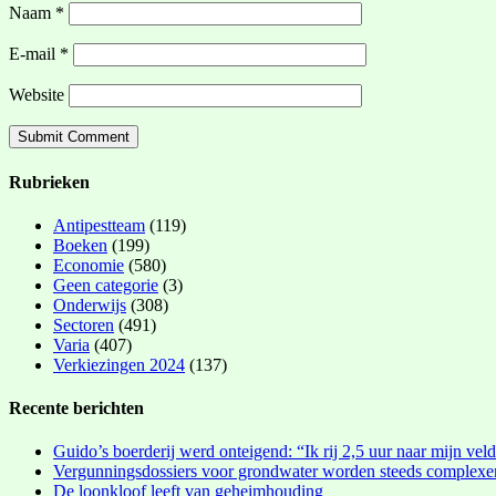
Naam
*
E-mail
*
Website
Rubrieken
Antipestteam
(119)
Boeken
(199)
Economie
(580)
Geen categorie
(3)
Onderwijs
(308)
Sectoren
(491)
Varia
(407)
Verkiezingen 2024
(137)
Recente berichten
Guido’s boerderij werd onteigend: “Ik rij 2,5 uur naar mijn vel
Vergunningsdossiers voor grondwater worden steeds complexe
De loonkloof leeft van geheimhouding