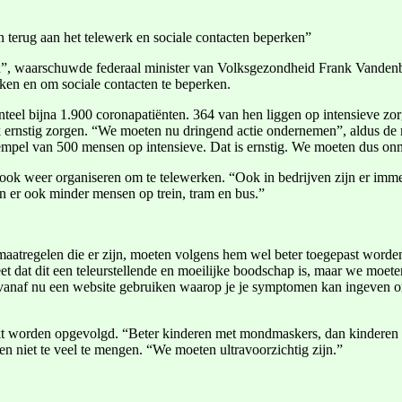
 terug aan het telewerk en sociale contacten beperken”
an”, waarschuwde federaal minister van Volksgezondheid Frank Vandenb
rken en om sociale contacten te beperken.
eel bijna 1.900 coronapatiënten. 364 van hen liggen op intensieve zorg,
nstig zorgen. “We moeten nu dringend actie ondernemen”, aldus de min
drempel van 500 mensen op intensieve. Dat is ernstig. We moeten dus on
ok weer organiseren om te telewerken. “Ook in bedrijven zijn er immer
en er ook minder mensen op trein, tram en bus.”
aatregelen die er zijn, moeten volgens hem wel beter toegepast worden
 dat dit een teleurstellende en moeilijke boodschap is, maar we moeten 
vanaf nu een website gebruiken waarop je je symptomen kan ingeven om ee
t worden opgevolgd. “Beter kinderen met mondmaskers, dan kinderen die
n niet te veel te mengen. “We moeten ultravoorzichtig zijn.”