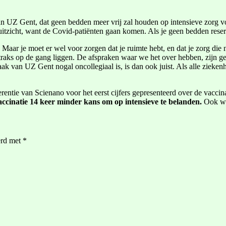
Z Gent, dat geen bedden meer vrij zal houden op intensieve zorg voor 
 uitzicht, want de Covid-patiënten gaan komen. Als je geen bedden reser
 Maar je moet er wel voor zorgen dat je ruimte hebt, en dat je zorg die n
 straks op de gang liggen. De afspraken waar we het over hebben, zijn ge
raak van UZ Gent nogal oncollegiaal is, is dan ook juist. Als alle ziek
entie van Scienano voor het eerst cijfers gepresenteerd over de vacci
accinatie 14 keer minder kans om op intensieve te belanden.
Ook wie
erd met
*