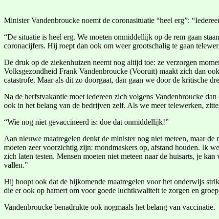
Minister Vandenbroucke noemt de coronasituatie “heel erg”: “Iedereen
“De situatie is heel erg. We moeten onmiddellijk op de rem gaan sta
coronacijfers. Hij roept dan ook om weer grootschalig te gaan telewe
De druk op de ziekenhuizen neemt nog altijd toe: ze verzorgen moment
Volksgezondheid Frank Vandenbroucke (Vooruit) maakt zich dan ook er
catastrofe. Maar als dit zo doorgaat, dan gaan we door de kritische 
Na de herfstvakantie moet iedereen zich volgens Vandenbroucke dan o
ook in het belang van de bedrijven zelf. Als we meer telewerken, zitt
“Wie nog niet gevaccineerd is: doe dat onmiddellijk!”
Aan nieuwe maatregelen denkt de minister nog niet meteen, maar de m
moeten zeer voorzichtig zijn: mondmaskers op, afstand houden. Ik weet
zich laten testen. Mensen moeten niet meteen naar de huisarts, je kan 
vallen.”
Hij hoopt ook dat de bijkomende maatregelen voor het onderwijs strik
die er ook op hamert om voor goede luchtkwaliteit te zorgen en groepe
Vandenbroucke benadrukte ook nogmaals het belang van vaccinatie.