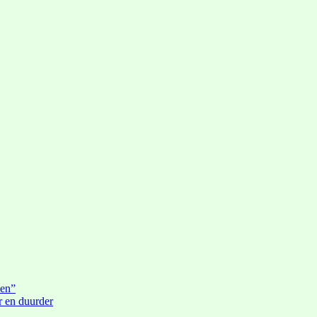
den”
r en duurder