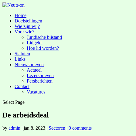
Home
Doelstellingen
Wie zijn wij?
Voor wie?
Juridische bijstand
Lidgeld
Hoe lid worden?
Statuten
Links
Nieuwsbrieven
Actueel
Lezersbrieven
Persberichten
Contact
Vacatures
Select Page
De arbeidsdeal
by
admin
|
jan 8, 2023
|
Sectoren
|
0 comments