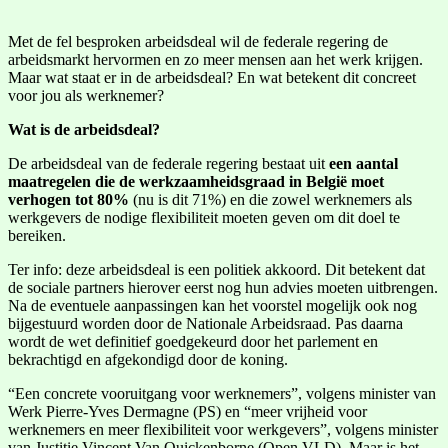
Met de fel besproken arbeidsdeal wil de federale regering de
arbeidsmarkt hervormen en zo meer mensen aan het werk krijgen.
Maar wat staat er in de arbeidsdeal? En wat betekent dit concreet
voor jou als werknemer?
Wat is de arbeidsdeal?
De arbeidsdeal van de federale regering bestaat uit
een aantal
maatregelen die de werkzaamheidsgraad in België moet
verhogen tot 80%
(nu is dit 71%) en die zowel werknemers als
werkgevers de nodige flexibiliteit moeten geven om dit doel te
bereiken.
Ter info: deze arbeidsdeal is een politiek akkoord. Dit betekent dat
de sociale partners hierover eerst nog hun advies moeten uitbrengen.
Na de eventuele aanpassingen kan het voorstel mogelijk ook nog
bijgestuurd worden door de Nationale Arbeidsraad. Pas daarna
wordt de wet definitief goedgekeurd door het parlement en
bekrachtigd en afgekondigd door de koning.
“Een concrete vooruitgang voor werknemers”, volgens minister van
Werk Pierre-Yves Dermagne (PS) en “meer vrijheid voor
werknemers en meer flexibiliteit voor werkgevers”, volgens minister
van Justitie Vincent Van Quickenborne (Open VLD). Maar is het