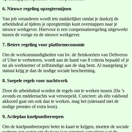
6. Nieuwe regeling opzegtermijnen
Van job veranderen wordt iets makkelijker omdat je dankzij de
arbeidsdeal al tijdens je opzegtermijn kunt overstappen naar je
nieuwe werkgever. Hiervoor is een compensatieregeling uitgewerkt
tussen de vorige en de nieuwe werkgever.
7. Betere regeling voor platformeconomie
Om de werkomstandigheden van bv. de fietskoeriers van Deliveroo
of Uber te verbeteren, wordt aan de hand van 8 criteria bepaald of je
nu als werknemer of zelfstandige aan de slag bent. Al naargelang je
statuut krijg je dan de nodige sociale bescherming.
8. Soepele regels voor nachtwerk
Door de arbeidsdeal worden de regels om te werken tussen 20u ’s
avonds en middernachts wat versoepeld. Concreet: als één vakbond
akkoord gaat om ook dan te werken, mag het (uiteraard met de
nodige premies of extra loon).
9. Actieplan knelpuntberoepen
Om de knelpuntberoepen beter in kaart te krijgen, moeten de sociale
partners per sector om de twee jaar concreet aanwijzen wat de