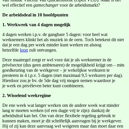
wel effectief een
gamechanger
voor de arbeidsmarkt?
De arbeidsdeal in 10 hoofdpunten
1. Werkweek van 4 dagen mogelijk
4 dagen werken i.p.v. de gangbare 5 dagen: voor heel wat
werknemers klinkt het als muziek in de oren. Toch betekent dit niet
dat je een dag per week minder kunt werken en alsnog
hetzelfde
loon
zult ontvangen.
Deze maatregel zorgt er wel voor dat je als werknemer in de
privésector (dus geen ambtenaren) de mogelijkheid krijgt om – mits
goedkeuring van de werkgever – je wekelijkse werkuren te
presteren in 4 i.p.v. 5 dagen (met maximaal 9,5 werkuren per dag).
Hierdoor zou je bv. de 5de dag vrij mogen nemen waardoor je
je werk en privéleven beter kunt combineren.
2. Wisselend weekregime
De ene week wat langer werken om de andere week wat minder
lang te moeten werken (of een dagje vrij te zijn): dankzij de
arbeidsdeal kan het. Om van deze flexibele regeling gebruik te
kunnen maken, moet je dit schriftelijk aanvragen bij je werkgever.
Hij of zij kan deze aanvraag wel weigeren maar dan moet daar een