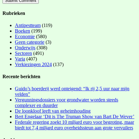
Rubrieken
Antipestteam
(119)
Boeken
(199)
Economie
(580)
Geen categorie
(3)
Onderwijs
(308)
Sectoren
(491)
Varia
(407)
Verkiezingen 2024
(137)
Recente berichten
Guido’s boerderij werd onteigend: “Ik rij 2,5 uur naar mijn
velden”
Vergunningsdossiers voor grondwater worden steeds
complexer en duurder
De loonkloof leeft van geheimhouding
Bert Engelaar ‘Dit is The Truman Show van Bart De Wever’
Federale regering zoekt 10 miljard euro voor begroting, maar
biedt tot 7,4 miljard euro overheidssteun aan grote vervuilers