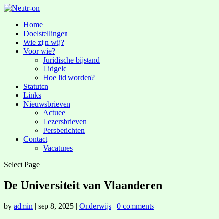
Home
Doelstellingen
Wie zijn wij?
Voor wie?
Juridische bijstand
Lidgeld
Hoe lid worden?
Statuten
Links
Nieuwsbrieven
Actueel
Lezersbrieven
Persberichten
Contact
Vacatures
Select Page
De Universiteit van Vlaanderen
by
admin
|
sep 8, 2025
|
Onderwijs
|
0 comments