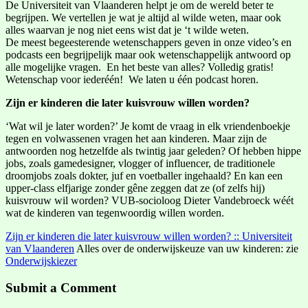
De Universiteit van Vlaanderen helpt je om de wereld beter te
begrijpen. We vertellen je wat je altijd al wilde weten, maar ook
alles waarvan je nog niet eens wist dat je ‘t wilde weten.
De meest begeesterende wetenschappers geven in onze video’s en
podcasts een begrijpelijk maar ook wetenschappelijk antwoord op
alle mogelijke vragen. En het beste van alles? Volledig gratis!
Wetenschap voor iederéén! We laten u één podcast horen.
Zijn er kinderen die later kuisvrouw willen worden?
‘Wat wil je later worden?’ Je komt de vraag in elk vriendenboekje
tegen en volwassenen vragen het aan kinderen. Maar zijn de
antwoorden nog hetzelfde als twintig jaar geleden? Of hebben hippe
jobs, zoals gamedesigner, vlogger of influencer, de traditionele
droomjobs zoals dokter, juf en voetballer ingehaald? En kan een
upper-class elfjarige zonder gêne zeggen dat ze (of zelfs hij)
kuisvrouw wil worden? VUB-socioloog Dieter Vandebroeck wéét
wat de kinderen van tegenwoordig willen worden.
Zijn er kinderen die later kuisvrouw willen worden? :: Universiteit
van Vlaanderen
Alles over de onderwijskeuze van uw kinderen: zie
Onderwijskiezer
Submit a Comment