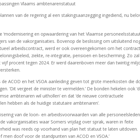
npassingen Vlaams ambtenarenstatuut
annen van de regering al een stakingsaanzegging ingediend, nu belo
e ‘modernisering en opwaardering van het Vlaamse personeelsstatuut
rs van de vakorganisaties. Bovenop de beslissing om uitsluitend no
tueel arbeidscontract, werd er ook overeengekomen om het contrac
eloningsbeleid, ziekte, re-integratie, pensioen en bescherming. Zo zal
ot vijf procent tegen 2024. Er werd daarenboven meer dan twintig milj
ersterken.
s de ACOD en het VSOA aanleiding geven tot grote meerkosten die d
en. ‘Dit vergeet de minister te vermelden.’ De bonden hekelen ook ‘d
se ambtenaren wil uithollen’ en dat ‘de nieuwe contractuele
en hebben als de huidige statutaire ambtenaren’.
isering van de loon- en arbeidsvoorwaarden van alle personeelslede
e vakorganisaties waar Somers vrijdag over sprak, waren in feite
rheid was reeds op voorhand van plan het statuut te laten uitdoven.
eef men doof voor de standpunten van ACOD en VSOA.’