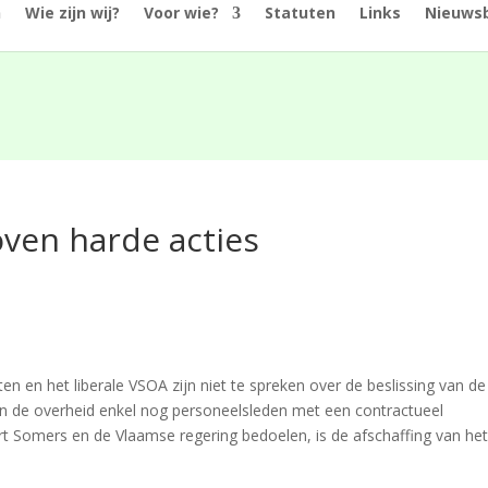
n
Wie zijn wij?
Voor wie?
Statuten
Links
Nieuwsb
ven harde acties
n en het liberale VSOA zijn niet te spreken over de beslissing van de
n de overheid enkel nog personeelsleden met een contractueel
rt Somers en de Vlaamse regering bedoelen, is de afschaffing van he