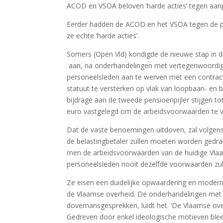
ACOD en VSOA beloven ‘harde acties’ tegen aa
Eerder hadden de ACOD en het VSOA tegen de pl
ze echte ‘harde acties’.
Somers (Open Vld) kondigde de nieuwe stap in d
aan, na onderhandelingen met vertegenwoordige
personeelsleden aan te werven met een contrac
statuut te versterken op vlak van loopbaan- en b
bijdrage aan de tweede pensioenpijler stijgen t
euro vastgelegd om de arbeidsvoorwaarden te v
Dat de vaste benoemingen uitdoven, zal volgen
de belastingbetaler zullen moeten worden gedrag
men de arbeidsvoorwaarden van de huidige Vlaam
personeelsleden nooit dezelfde voorwaarden zull
Ze eisen een duidelijke opwaardering en modern
de Vlaamse overheid. De onderhandelingen met d
dovemansgesprekken, luidt het. ‘De Vlaamse ove
Gedreven door enkel ideologische motieven bl