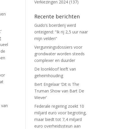
Verkiezingen 2024
(137)
ven
Recente berichten
Guido’s boerderij werd
’
onteigend: “Ik rij 2,5 uur naar
g
mijn velden”
tueel
Vergunningsdossiers voor
 de
grondwater worden steeds
oen
complexer en duurder
De loonkloof leeft van
oor
geheimhouding
at
Bert Engelaar ‘Dit is The
Truman Show van Bart De
Wever’
n van
Federale regering zoekt 10
miljard euro voor begroting,
maar biedt tot 7,4 miljard
euro overheidssteun aan