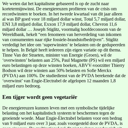
We weten dat het kapitalisme gebaseerd is op de zucht naar
kortetermijnwinst. De energiereuzen profiteren van de crisis om
recordwinsten te boeken. In het tweede kwartaal van dit jaar alleen
al was BP goed voor 18 miljard dollar winst, Total 5,7 miljard dollar,
ENI 3,8 miljard dollar, Exxon 17,9 miljard dollar, Chevron 11,6
miljard dollar … Joseph Stiglitz, voormalig hoofdeconoom van de
Wereldbank, hekelt “een fenomeen van herverdeling van inkomen
van consumenten naar rijke fossiele-brandstofbedrijven”. Stiglitz
verdedigt het idee om ‘superwinsten’ te belasten om de gedupeerden
te helpen. In België heeft iedereen zijn eigen variatie op dit thema.
Tinne Van der Straeten, minister van Energie (Groen), wil de
‘overwinsten’ belasten aan 25%, Paul Magnette (PS) wil een miljard
euro belastingen op deze winsten boeken, ABVV-voorzitter Thierry
Bodson wil deze winsten aan 50% belasten en Sofie Merckx
(PVDA) aan 100%. De studiedienst van de PVDA berekende dat de
‘overwinst’ van Engie-Electrabel de afgelopen 12 maanden 1,8
miljard euro bedroeg.
Een tijger wordt geen vegetariër
De energiereuzen kunnen leven met een symbolische tijdelijke
belasting om het kapitalistisch systeem te beschermen tegen de
groeiende woede. Maar Engie-Electrabel belasten voor een bedrag
van 9 miljard euro over 3 jaar, zoals voorgesteld door de PVDA, is