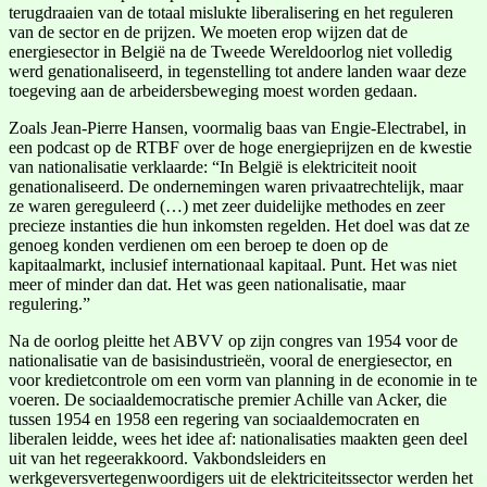
terugdraaien van de totaal mislukte liberalisering en het reguleren
van de sector en de prijzen. We moeten erop wijzen dat de
energiesector in België na de Tweede Wereldoorlog niet volledig
werd genationaliseerd, in tegenstelling tot andere landen waar deze
toegeving aan de arbeidersbeweging moest worden gedaan.
Zoals Jean-Pierre Hansen, voormalig baas van Engie-Electrabel, in
een podcast op de RTBF over de hoge energieprijzen en de kwestie
van nationalisatie verklaarde: “In België is elektriciteit nooit
genationaliseerd. De ondernemingen waren privaatrechtelijk, maar
ze waren gereguleerd (…) met zeer duidelijke methodes en zeer
precieze instanties die hun inkomsten regelden. Het doel was dat ze
genoeg konden verdienen om een beroep te doen op de
kapitaalmarkt, inclusief internationaal kapitaal. Punt. Het was niet
meer of minder dan dat. Het was geen nationalisatie, maar
regulering.”
Na de oorlog pleitte het ABVV op zijn congres van 1954 voor de
nationalisatie van de basisindustrieën, vooral de energiesector, en
voor kredietcontrole om een vorm van planning in de economie in te
voeren. De sociaaldemocratische premier Achille van Acker, die
tussen 1954 en 1958 een regering van sociaaldemocraten en
liberalen leidde, wees het idee af: nationalisaties maakten geen deel
uit van het regeerakkoord. Vakbondsleiders en
werkgeversvertegenwoordigers uit de elektriciteitssector werden het