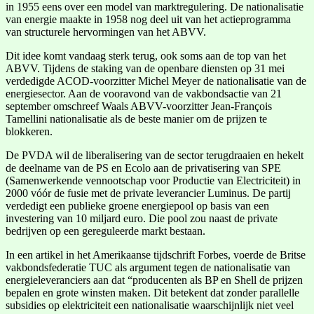
in 1955 eens over een model van marktregulering. De nationalisatie
van energie maakte in 1958 nog deel uit van het actieprogramma
van structurele hervormingen van het ABVV.
Dit idee komt vandaag sterk terug, ook soms aan de top van het
ABVV. Tijdens de staking van de openbare diensten op 31 mei
verdedigde ACOD-voorzitter Michel Meyer de nationalisatie van de
energiesector. Aan de vooravond van de vakbondsactie van 21
september omschreef Waals ABVV-voorzitter Jean-François
Tamellini nationalisatie als de beste manier om de prijzen te
blokkeren.
De PVDA wil de liberalisering van de sector terugdraaien en hekelt
de deelname van de PS en Ecolo aan de privatisering van SPE
(Samenwerkende vennootschap voor Productie van Electriciteit) in
2000 vóór de fusie met de private leverancier Luminus. De partij
verdedigt een publieke groene energiepool op basis van een
investering van 10 miljard euro. Die pool zou naast de private
bedrijven op een gereguleerde markt bestaan.
In een artikel in het Amerikaanse tijdschrift Forbes, voerde de Britse
vakbondsfederatie TUC als argument tegen de nationalisatie van
energieleveranciers aan dat “producenten als BP en Shell de prijzen
bepalen en grote winsten maken. Dit betekent dat zonder parallelle
subsidies op elektriciteit een nationalisatie waarschijnlijk niet veel