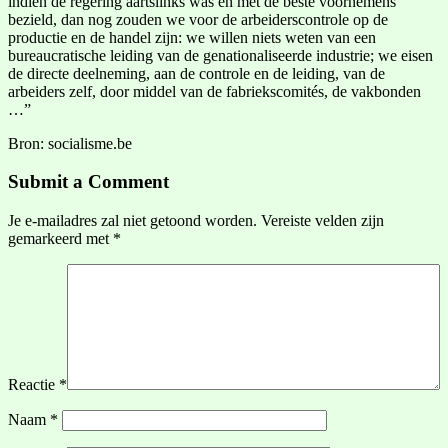
indien de regering aartslinks was en met de beste voornemens
bezield, dan nog zouden we voor de arbeiderscontrole op de
productie en de handel zijn: we willen niets weten van een
bureaucratische leiding van de genationaliseerde industrie; we eisen
de directe deelneming, aan de controle en de leiding, van de
arbeiders zelf, door middel van de fabriekscomités, de vakbonden
…”
Bron: socialisme.be
Submit a Comment
Je e-mailadres zal niet getoond worden.
Vereiste velden zijn
gemarkeerd met
*
Reactie
*
Naam
*