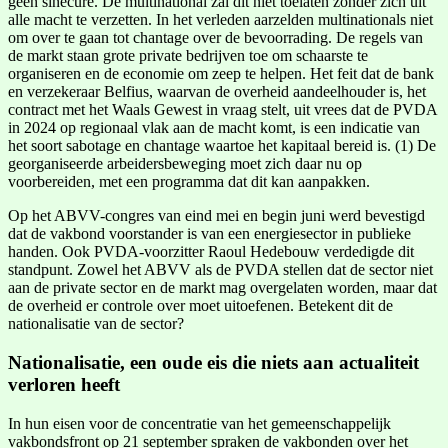
geen sinecure. De multinational zal dit niet toelaten zonder zich uit
alle macht te verzetten. In het verleden aarzelden multinationals niet
om over te gaan tot chantage over de bevoorrading. De regels van
de markt staan grote private bedrijven toe om schaarste te
organiseren en de economie om zeep te helpen. Het feit dat de bank
en verzekeraar Belfius, waarvan de overheid aandeelhouder is, het
contract met het Waals Gewest in vraag stelt, uit vrees dat de PVDA
in 2024 op regionaal vlak aan de macht komt, is een indicatie van
het soort sabotage en chantage waartoe het kapitaal bereid is. (1) De
georganiseerde arbeidersbeweging moet zich daar nu op
voorbereiden, met een programma dat dit kan aanpakken.
Op het ABVV-congres van eind mei en begin juni werd bevestigd
dat de vakbond voorstander is van een energiesector in publieke
handen. Ook PVDA-voorzitter Raoul Hedebouw verdedigde dit
standpunt. Zowel het ABVV als de PVDA stellen dat de sector niet
aan de private sector en de markt mag overgelaten worden, maar dat
de overheid er controle over moet uitoefenen. Betekent dit de
nationalisatie van de sector?
Nationalisatie, een oude eis die niets aan actualiteit
verloren heeft
In hun eisen voor de concentratie van het gemeenschappelijk
vakbondsfront op 21 september spraken de vakbonden over het