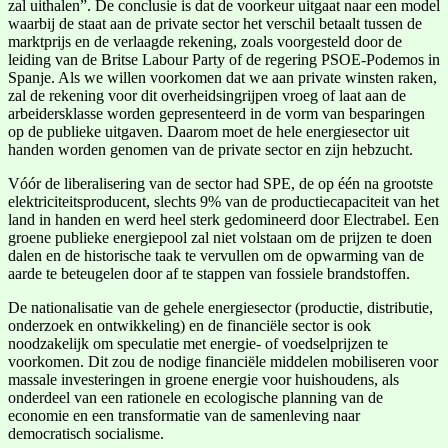
zal uithalen”. De conclusie is dat de voorkeur uitgaat naar een model
waarbij de staat aan de private sector het verschil betaalt tussen de
marktprijs en de verlaagde rekening, zoals voorgesteld door de
leiding van de Britse Labour Party of de regering PSOE-Podemos in
Spanje. Als we willen voorkomen dat we aan private winsten raken,
zal de rekening voor dit overheidsingrijpen vroeg of laat aan de
arbeidersklasse worden gepresenteerd in de vorm van besparingen
op de publieke uitgaven. Daarom moet de hele energiesector uit
handen worden genomen van de private sector en zijn hebzucht.
Vóór de liberalisering van de sector had SPE, de op één na grootste
elektriciteitsproducent, slechts 9% van de productiecapaciteit van het
land in handen en werd heel sterk gedomineerd door Electrabel. Een
groene publieke energiepool zal niet volstaan om de prijzen te doen
dalen en de historische taak te vervullen om de opwarming van de
aarde te beteugelen door af te stappen van fossiele brandstoffen.
De nationalisatie van de gehele energiesector (productie, distributie,
onderzoek en ontwikkeling) en de financiële sector is ook
noodzakelijk om speculatie met energie- of voedselprijzen te
voorkomen. Dit zou de nodige financiële middelen mobiliseren voor
massale investeringen in groene energie voor huishoudens, als
onderdeel van een rationele en ecologische planning van de
economie en een transformatie van de samenleving naar
democratisch socialisme.