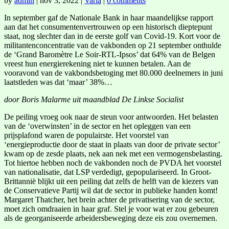
by
admin
|
nov 3, 2022
|
Varia
|
0 comments
In september gaf de Nationale Bank in haar maandelijkse rapport
aan dat het consumentenvertrouwen op een historisch dieptepunt
staat, nog slechter dan in de eerste golf van Covid-19. Kort voor de
militantenconcentratie van de vakbonden op 21 september onthulde
de ‘Grand Baromètre Le Soir-RTL-Ipsos’ dat 64% van de Belgen
vreest hun energierekening niet te kunnen betalen. Aan de
vooravond van de vakbondsbetoging met 80.000 deelnemers in juni
laatstleden was dat ‘maar’ 38%…
door Boris Malarme uit maandblad De Linkse Socialist
De peiling vroeg ook naar de steun voor antwoorden. Het belasten
van de ‘overwinsten’ in de sector en het opleggen van een
prijsplafond waren de populairste. Het voorstel van
‘energieproductie door de staat in plaats van door de private sector’
kwam op de zesde plaats, nek aan nek met een vermogensbelasting.
Tot hiertoe hebben noch de vakbonden noch de PVDA het voorstel
van nationalisatie, dat LSP verdedigt, gepopulariseerd. In Groot-
Brittannië blijkt uit een peiling dat zelfs de helft van de kiezers van
de Conservatieve Partij wil dat de sector in publieke handen komt!
Margaret Thatcher, het brein achter de privatisering van de sector,
moet zich omdraaien in haar graf. Stel je voor wat er zou gebeuren
als de georganiseerde arbeidersbeweging deze eis zou overnemen.