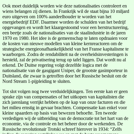
Ook moet duidelijk worden wie deze nationalisaties controleert en
wiens belangen zij dienen. In Frankrijk wil de staat bijna 10 miljard
euro uitgeven om 100% aandeelhouder te worden van het
energiebedrijf EDF. Daarmee worden de schulden van het bedrijf
opgevangen en wordt het klaargestoomd voor een herstructurering,
een beetje zoals de nationalisaties van de staalindustrie in de jaren
1970 en 1980. Het idee is de gemeenschap te laten opdraaien voor
de kosten van nieuwe modellen van kleine kernreactoren om de
strategische energieonafhankelijkheid van het Franse kapitalisme te
waarborgen. Zodra de rendabiliteit na de overheidsinvesteringen is
hersteld, zal de privatisering terug op tafel liggen. Dat wordt nu al
erkend. De Duitse regering volgt dezelfde logica met de
nationalisatie van de gasgigant Uniper, de grootste gasimporteur in
Duitsland, die zwaar is getroffen door het Russische besluit om de
Nord Stream 1-pijpleiding te sluiten.
Tot slot volgen nog twee verduidelijkingen. Ten eerste kan er geen
sprake zijn van compensaties of het uitkopen van kapitalisten die
zich jarenlang verrijkt hebben op de kap van onze facturen en die
het milieu ernstig in gevaar brachten. Compensatie kan enkel voor
kleine spaarders op basis van bewezen behoefte. Ten tweede
verdedigen wij de uitbreiding van de democratie tot het hart van de
economie, via de controle en het beheer door de werkenden. De
Russische revolutionair Trotski schreef hierover in 1934: “Zelfs