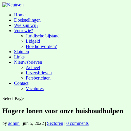
Home
Doelstellingen
Wie zijn wij?
Voor wie?
Juridische bijstand
Lidgeld
Hoe lid worden?
Statuten
Links
Nieuwsbrieven
Actueel
Lezersbrieven
Persberichten
Contact
Vacatures
Select Page
Hogere lonen voor onze huishoudhulpen
by
admin
|
jun 5, 2022
|
Sectoren
|
0 comments