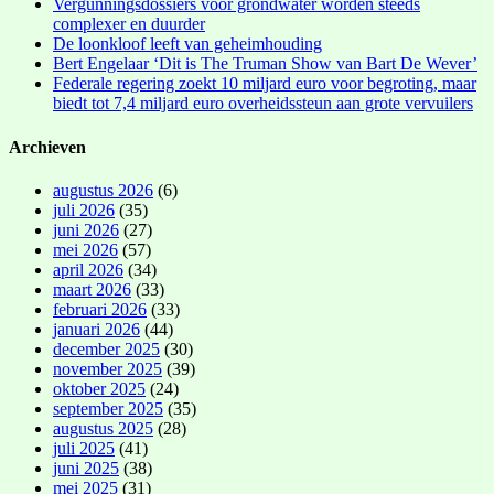
Vergunningsdossiers voor grondwater worden steeds
complexer en duurder
De loonkloof leeft van geheimhouding
Bert Engelaar ‘Dit is The Truman Show van Bart De Wever’
Federale regering zoekt 10 miljard euro voor begroting, maar
biedt tot 7,4 miljard euro overheidssteun aan grote vervuilers
Archieven
augustus 2026
(6)
juli 2026
(35)
juni 2026
(27)
mei 2026
(57)
april 2026
(34)
maart 2026
(33)
februari 2026
(33)
januari 2026
(44)
december 2025
(30)
november 2025
(39)
oktober 2025
(24)
september 2025
(35)
augustus 2025
(28)
juli 2025
(41)
juni 2025
(38)
mei 2025
(31)