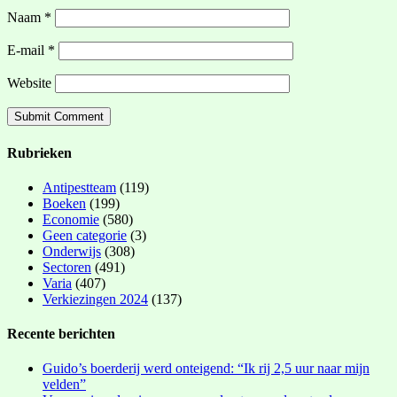
Naam
*
E-mail
*
Website
Rubrieken
Antipestteam
(119)
Boeken
(199)
Economie
(580)
Geen categorie
(3)
Onderwijs
(308)
Sectoren
(491)
Varia
(407)
Verkiezingen 2024
(137)
Recente berichten
Guido’s boerderij werd onteigend: “Ik rij 2,5 uur naar mijn
velden”