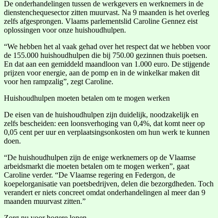
De onderhandelingen tussen de werkgevers en werknemers in de
dienstenchequesector zitten muurvast. Na 9 maanden is het overleg
zelfs afgesprongen. Vlaams parlementslid Caroline Gennez eist
oplossingen voor onze huishoudhulpen.
“We hebben het al vaak gehad over het respect dat we hebben voor
de 155.000 huishoudhulpen die bij 750.00 gezinnen thuis poetsen.
En dat aan een gemiddeld maandloon van 1.000 euro. De stijgende
prijzen voor energie, aan de pomp en in de winkelkar maken dit
voor hen rampzalig”, zegt Caroline.
Huishoudhulpen moeten betalen om te mogen werken
De eisen van de huishoudhulpen zijn duidelijk, noodzakelijk en
zelfs bescheiden: een loonsverhoging van 0,4%, dat komt neer op
0,05 cent per uur en verplaatsingsonkosten om hun werk te kunnen
doen.
“De huishoudhulpen zijn de enige werknemers op de Vlaamse
arbeidsmarkt die moeten betalen om te mogen werken”, gaat
Caroline verder. “De Vlaamse regering en Federgon, de
koepelorganisatie van poetsbedrijven, delen die bezorgdheden. Toch
verandert er niets concreet omdat onderhandelingen al meer dan 9
maanden muurvast zitten.”
Zorg nu voor hogere lonen