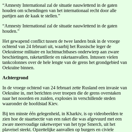
“Amnesty International zal de situatie nauwlettend in de gaten
houden om schendingen van het internationaal recht door alle
partijen aan de kaak te stellen.”
“Amnesty International zal de situatie nauwlettend in de gaten
houden.”
Het gewapend conflict tussen de twee landen brak in de vroege
ochtend van 24 februari uit, waarbij het Russische leger de
Oekraïense militaire en luchtmachtbases onderwierp aan zware
beschietingen, raketartillerie en raketaanvallen. Intussen vielen
tankcolonnes over de hele lengte van de grens het grondgebied van
Oekraïne binnen.
Achtergrond
In de vroege ochtend van 24 februari zette Rusland een invasie van
Oekraïne in, met berichten over troepen die de grens overstaken
naar het noorden en zuiden, explosies in verschillende steden
waaronder de hoofdstad Kiev.
Bij ten minste één gelegenheid, in Kharkiv, is op videobeelden te
zien hoe de staartsectie van een raket die was afgevuurd met een
zware meervoudige raketwerper van het type Smerch, uit het
plaveisel steekt. Opzettelijke aanvallen op burgers en civiele