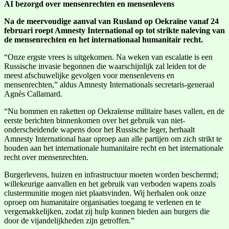
AI bezorgd over mensenrechten en mensenlevens
Na de meervoudige aanval van Rusland op Oekraïne vanaf 24
februari roept Amnesty International op tot strikte naleving van
de mensenrechten en het internationaal humanitair recht.
“Onze ergste vrees is uitgekomen. Na weken van escalatie is een
Russische invasie begonnen die waarschijnlijk zal leiden tot de
meest afschuwelijke gevolgen voor mensenlevens en
mensenrechten,” aldus Amnesty Internationals secretaris-generaal
Agnès Callamard.
“Nu bommen en raketten op Oekraïense militaire bases vallen, en de
eerste berichten binnenkomen over het gebruik van niet-
onderscheidende wapens door het Russische leger, herhaalt
Amnesty International haar oproep aan alle partijen om zich strikt te
houden aan het internationale humanitaire recht en het internationale
recht over mensenrechten.
Burgerlevens, huizen en infrastructuur moeten worden beschermd;
willekeurige aanvallen en het gebruik van verboden wapens zoals
clustermunitie mogen niet plaatsvinden. Wij herhalen ook onze
oproep om humanitaire organisaties toegang te verlenen en te
vergemakkelijken, zodat zij hulp kunnen bieden aan burgers die
door de vijandelijkheden zijn getroffen.”