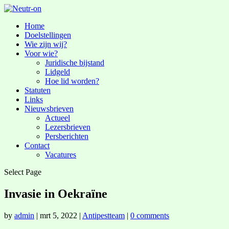
Home
Doelstellingen
Wie zijn wij?
Voor wie?
Juridische bijstand
Lidgeld
Hoe lid worden?
Statuten
Links
Nieuwsbrieven
Actueel
Lezersbrieven
Persberichten
Contact
Vacatures
Select Page
Invasie in Oekraïne
by
admin
|
mrt 5, 2022
|
Antipestteam
|
0 comments