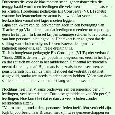
Directeurs die voor de klas moeten staan, gepensioneerden die
teruggehaald worden en leerlingen die vele uren studie in plaats van
les krijgen. Hoogleraar pedagogie Els Consuegra (VUB) schetst
waarom het lerarentekort zo acuut is en we de lat voor kandidaat-
leerkrachten vooral niet lager moeten leggen.
Bijna een kwart van de leerkrachten geeft in een bevraging van
Teacher App Vlaanderen aan dat leerlingen meerdere uren per dag
geen les krijgen. In Brussel krijgen sommige scholen tot 25 procent
van hun personeel niet ingevuld. Het tekort is er zo groot dat de
sluiting van scholen volgens Lieven Boeve, de topman van het
katholiek onderwijs, een “reële dreiging” is.
Toch is hoogleraar pedagogie Els Consuegra (VUB) niet verbaasd.
“Sinds 2000 is de leerlingenpopulatie toegenomen, eerst in het lager
en dat zet zich nu door in het middelbaar. Het aantal leerkrachten
neemt daarentegen af. Bij leraars is er, zoals in veel sectoren, een
pensioneringsgolf aan de gang. Het deel dat vertrekt, raakt niet
aangevuld, omdat we steeds minder starters hebben. Velen van deze
starters houden het bovendien niet lang vol in de sector.”
Nochtans heeft het Vlaams onderwijs een personeelslid per 8,4
leerlingen, veel beter dan het Europese gemiddelde van één per 9,2
leerlingen. Hoe komt het dat er dan zo veel scholen zonder
leerkrachten zitten?
“Voornamelijk omdat deze personeelsleden inefficiënt verdeeld zijn.
Kijk bijvoorbeeld naar Brussel, met zijn twee gemeenschappen en