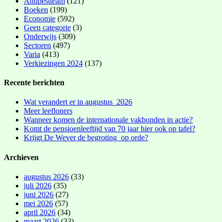
Antipestteam
(121)
Boeken
(199)
Economie
(592)
Geen categorie
(3)
Onderwijs
(309)
Sectoren
(497)
Varia
(413)
Verkiezingen 2024
(137)
Recente berichten
Wat verandert er in augustus 2026
Meer leefloners
Wanneer komen de internationale vakbonden in actie?
Komt de pensioenleeftijd van 70 jaar hier ook op tafel?
Krijgt De Wever de begroting op orde?
Archieven
augustus 2026
(33)
juli 2026
(35)
juni 2026
(27)
mei 2026
(57)
april 2026
(34)
maart 2026
(33)