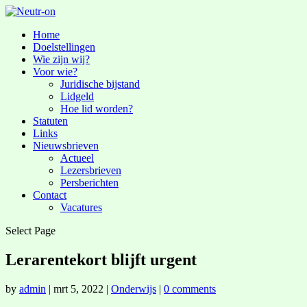
Home
Doelstellingen
Wie zijn wij?
Voor wie?
Juridische bijstand
Lidgeld
Hoe lid worden?
Statuten
Links
Nieuwsbrieven
Actueel
Lezersbrieven
Persberichten
Contact
Vacatures
Select Page
Lerarentekort blijft urgent
by
admin
|
mrt 5, 2022
|
Onderwijs
|
0 comments