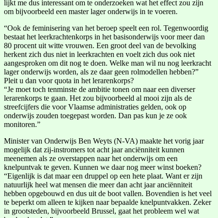
lijkt me dus interessant om te onderzoeken wat het effect zou zijn
om bijvoorbeeld een master lager onderwijs in te voeren.
“Ook de feminisering van het beroep speelt een rol. Tegenwoordig
bestaat het leerkrachtenkorps in het basisonderwijs voor meer dan
80 procent uit witte vrouwen. Een groot deel van de bevolking
herkent zich dus niet in leerkrachten en voelt zich dus ook niet
aangesproken om dit nog te doen. Welke man wil nu nog leerkracht
lager onderwijs worden, als ze daar geen rolmodellen hebben?”
Pleit u dan voor quota in het lerarenkorps?
“Je moet toch tenminste de ambitie tonen om naar een diverser
lerarenkorps te gaan. Het zou bijvoorbeeld al mooi zijn als de
streefcijfers die voor Vlaamse administraties gelden, ook op
onderwijs zouden toegepast worden. Dan pas kun je ze ook
monitoren.”
Minister van Onderwijs Ben Weyts (N-VA) maakte het vorig jaar
mogelijk dat zij-instromers tot acht jaar anciënniteit kunnen
meenemen als ze overstappen naar het onderwijs om een
knelpuntvak te geven. Kunnen we daar nog meer winst boeken?
“Eigenlijk is dat maar een druppel op een hete plaat. Want er zijn
natuurlijk heel wat mensen die meer dan acht jaar anciënniteit
hebben opgebouwd en dus uit de boot vallen. Bovendien is het veel
te beperkt om alleen te kijken naar bepaalde knelpuntvakken. Zeker
in grootsteden, bijvoorbeeld Brussel, gaat het probleem wel wat