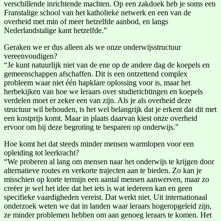
verschillende inrichtende machten. Op een zakdoek heb je soms een
Franstalige school van het katholieke netwerk en een van de
overheid met min of meer hetzelfde aanbod, en langs
Nederlandstalige kant hetzelfde.”
Geraken we er dus alleen als we onze onderwijsstructuur
vereenvoudigen?
“Je kunt natuurlijk niet van de ene op de andere dag de koepels en
gemeenschappen afschaffen. Dit is een ontzettend complex
probleem waar niet één hapklare oplossing voor is, maar het
herbekijken van hoe we leraars over studierichtingen en koepels
verdelen moet er zeker een van zijn. Als je als overheid deze
structuur wil behouden, is het wel belangrijk dat je erkent dat dit met
een kostprijs komt. Maar in plaats daarvan kiest onze overheid
ervoor om bij deze begroting te besparen op onderwijs.”
Hoe komt het dat steeds minder mensen warmlopen voor een
opleiding tot leerkracht?
“We proberen al lang om mensen naar het onderwijs te krijgen door
alternatieve routes en verkorte trajecten aan te bieden. Zo kan je
misschien op korte termijn een aantal mensen aanwerven, maar zo
creëer je wel het idee dat het iets is wat iedereen kan en geen
specifieke vaardigheden vereist. Dat werkt niet. Uit internationaal
onderzoek weten we dat in landen waar leraars hogeropgeleid zijn,
ze minder problemen hebben om aan genoeg leraars te komen. Het