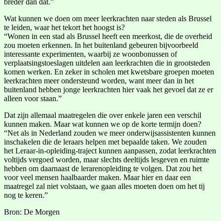
breder dan dat.”
Wat kunnen we doen om meer leerkrachten naar steden als Brussel
te leiden, waar het tekort het hoogst is?
“Wonen in een stad als Brussel heeft een meerkost, die de overheid
zou moeten erkennen. In het buitenland gebeuren bijvoorbeeld
interessante experimenten, waarbij ze woonbonussen of
verplaatsingstoeslagen uitdelen aan leerkrachten die in grootsteden
komen werken. En zeker in scholen met kwetsbare groepen moeten
leerkrachten meer ondersteund worden, want meer dan in het
buitenland hebben jonge leerkrachten hier vaak het gevoel dat ze er
alleen voor staan.”
Dat zijn allemaal maatregelen die over enkele jaren een verschil
kunnen maken. Maar wat kunnen we op de korte termijn doen?
“Net als in Nederland zouden we meer onderwijsassistenten kunnen
inschakelen die de leraars helpen met bepaalde taken. We zouden
het Leraar-in-opleiding-traject kunnen aanpassen, zodat leerkrachten
voltijds vergoed worden, maar slechts deeltijds lesgeven en ruimte
hebben om daarnaast de lerarenopleiding te volgen. Dat zou het
voor veel mensen haalbaarder maken. Maar hier en daar een
maatregel zal niet volstaan, we gaan alles moeten doen om het tij
nog te keren.”
Bron: De Morgen