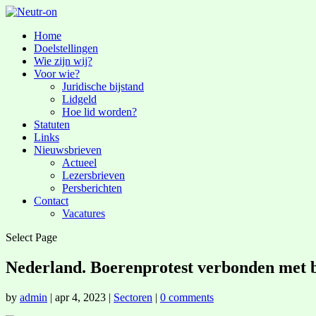
Home
Doelstellingen
Wie zijn wij?
Voor wie?
Juridische bijstand
Lidgeld
Hoe lid worden?
Statuten
Links
Nieuwsbrieven
Actueel
Lezersbrieven
Persberichten
Contact
Vacatures
Select Page
Nederland. Boerenprotest verbonden met br
by
admin
|
apr 4, 2023
|
Sectoren
|
0 comments