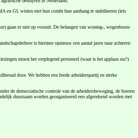
t agrarische bedrijven in Nederland.
dA en GL wisten met hun combi hun aanhang te stabiliseren (iets
ltuur) gaan er niet op vooruit. De belangen van woning-, wegenbouw
andschapsbeheer is hiermee opnieuw een aantal jaren naar achteren
kiezingen moest het verplegend personeel (waar is het applaus nu?)
oliberaal door. We hebben een brede arbeiderspartij en sterke
 onder de democratische controle van de arbeidersbeweging, de boeren
indelijk duurzaam worden georganiseerd een afgerekend worden met