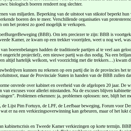
uws: biologisch boeren rendeert nog slechter.
nen van miljarden. Beperking van de uitstoot van stikstof beperkt hun 
rkende boeren des te meer. Verschillende organisaties van protesteren
n om het protest zo goed mogelijk te verkopen.
de BoerBurgerBeweging (BBB). Om iets preciezer te zijn: BBB is voortg
e Tweede Kamer, ze kwam op een trekker voorrijden, weet u nog wel, w
van boerenbelangen hadden de traditionele partijen al te veel aan gel
et ongericht projectiel):, een nieuwe partij was dus nodig. Na een brilj
en altijd hartelijk welkom, wel voorzichtig met die trekkers…) kwam d
uwbedrijven kunnen nu rekenen op een partij die in de provincies het te
kstofuitstoot, maar de Provinciale Staten in handen van de BBB zullen d
enorme onvrede over kabinet en overheid van de afgelopen 20 jaar. De 
en van excuses voor allerlei misstanden. Na de excuses blijven kabinetten
singen”. Problemen erkennen: ja, problemen oplossen: nee, blijft het m
 de Lijst Pim Fortuyn, de LPF, de Leefbaar beweging, Forum voor De
at er na een verkiezingsoverwinning kan gebeuren, maar of het lukt de p
ht van kabinetscrisis en Tweede Kamer verkiezingen op korte termijn. 