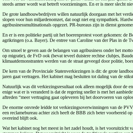
steeds armer wordt wat betreft voorzieningen. En er is meer slecht nie
De grote landbouwbedrijven willen natuurlijk doorgaan met het verdie
slopen voor hun miljardenomzet, dat oogt niet erg sympathiek. Hardwe
agribusinessmultinationals opgezet. PR-bureaus zijn in dienst genome
En er is een politieke partij uit het boerenprotest voort gekomen: 
agrikringen (o.a. Bayer). De entree van Caroline van der Plas in d
Om smoel te geven aan de belangen van agribusiness onder het motto 
op migratie), de FvD ook (bevat teveel duistere rechtse clubjes, Baud
klimaatdemonstranten werden van de straat geveegd door politie, boer
De kern van de Provinciale Statenverkiezingen is dit: de grote landbo
jaren gaat vertragen. Het kabinet mag besluiten tot daling van de sti
Natuurlijk was dit verkiezingsresultaat ook alleen mogelijk door de 
enige wat er is veranderd is dat de regering sneller is met het aanbied
aftreden “meer vertraging gaat opleveren bij het doorvoeren van oplos
De enorme onvrede leidde tot verkiezingsoverwinningen van de PVV,
een reclamebureau achter zich heeft de BBB zich beter voorbereid op w
overeind blijft ook.
Wat het kabinet nog het meest in het zadel houdt, is het vooruitzic