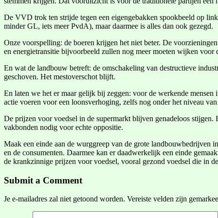
stemmen krijgen. Dat vooruitzicht is voor de traditionele partijen een
De VVD trok ten strijde tegen een eigengebakken spookbeeld op links
minder GL, iets meer PvdA), maar daarmee is alles dan ook gezegd.
Onze voorspelling: de boeren krijgen het niet beter. De voorzieninge
en energietransitie bijvoorbeeld zullen nog meer moeten wijken voor 
En wat de landbouw betreft: de omschakeling van destructieve indust
geschoven. Het mestoverschot blijft.
En laten we het er maar gelijk bij zeggen: voor de werkende mensen i
actie voeren voor een loonsverhoging, zelfs nog onder het niveau van
De prijzen voor voedsel in de supermarkt blijven genadeloos stijgen. H
vakbonden nodig voor echte oppositie.
Maak een einde aan de wurggreep van de grote landbouwbedrijven in d
en de consumenten. Daarmee kan er daadwerkelijk een einde gemaakt
de krankzinnige prijzen voor voedsel, vooral gezond voedsel die in 
Submit a Comment
Je e-mailadres zal niet getoond worden.
Vereiste velden zijn gemarke