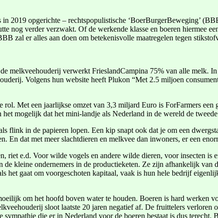
 in 2019 opgerichte – rechtspopulistische ‘BoerBurgerBeweging’ (BBB) i
tte nog verder verzwakt. Of de werkende klasse en boeren hiermee een 
B zal er alles aan doen om betekenisvolle maatregelen tegen stikstofv
e melkveehouderij verwerkt FrieslandCampina 75% van alle melk. In de
uderij. Volgens hun website heeft Plukon “Met 2.5 miljoen consument
 rol. Met een jaarlijkse omzet van 3,3 miljard Euro is ForFarmers een
 het mogelijk dat het mini-landje als Nederland in de wereld de tweed
ls flink in de papieren lopen. Een kip snapt ook dat je om een dwergst
en. En dat met meer slachtdieren en melkvee dan inwoners, er een enor
en, riet e.d. Voor wilde vogels en andere wilde dieren, voor insecten is
n de kleine ondernemers in de productieketen. Ze zijn afhankelijk van d
 het gaat om voorgeschoten kapitaal, vaak is hun hele bedrijf eigenlijk 
 moeilijk om het hoofd boven water te houden. Boeren is hard werken vo
kveehouderij sloot laatste 20 jaren negatief af. De fruittelers verloren 
De sympathie die er in Nederland voor de boeren bestaat is dus terecht.