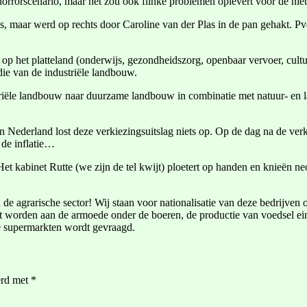
 horrorscenario, maar het zou ook flinke problemen oplevert voor de nie
, maar werd op rechts door Caroline van der Plas in de pan gehakt. Pv
n op het platteland (onderwijs, gezondheidszorg, openbaar vervoer, cu
die van de industriële landbouw.
riële landbouw naar duurzame landbouw in combinatie met natuur- en l
n Nederland lost deze verkiezingsuitslag niets op. Op de dag na de ver
 de inflatie…
et kabinet Rutte (we zijn de tel kwijt) ploetert op handen en knieën ne
e agrarische sector! Wij staan voor nationalisatie van deze bedrijven
 worden aan de armoede onder de boeren, de productie van voedsel e
de supermarkten wordt gevraagd.
erd met
*