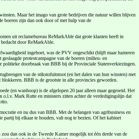
winsten. Maar het imago van grote bedrijven die natuur willen blijven
de boeren zijn dan ook door of met hulp van de
ekomen uit reclamebureau ReMarkAble dat grote klanten heeft in
as bedacht door ReMarkAble.
oofwaardigheid ingeboet, was de PVV ongeschikt (blijft maar hameren
ant geslaagde protestcampagne van de boeren (milieu- en
e politieke doorbraak van BBB bij de Provinciale Statenverkiezingen.
rugbrengen van de stikstofuitstoot (en het dalen van hun winsten) met
at blokkeren. BBB is de grootste in alle provincies geworden.
woede (en wanhoop) is de afgelopen 20 jaar alleen maar gegroeid. Het
 o.l.v. Mark Rutte en ministers zitten achter de verdedigingslijn dat
otto.
mocratie en nu dus van BBB. Met de belangen van agribusiness en
artij bij elkaar te houden, valt nog te bezien. Of het kabinet
BBB zou dan ook in de Tweede Kamer mogelijk tot één derde van de