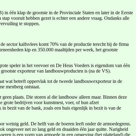
n één klap de grootste in de Provinciale Staten en later in de Eerste
stap vooruit hebben gezet is echter een andere vraag. Ondanks alle
ervuiling te stoppen.
 sector kalfsvlees komt 70% van de productie terecht bij de firma
eneenheden kip en 350.000 maaltijden per week, het grootste
 grote speler in het veevoer en De Heus Voeders is eigendom van één
e grootste exporteur van landbouwproducten is (na de VS).
aat wat betreft oppervlak tot de tweede landbouwexporteur in de
me mestberg ontstaat.
 er geen plaats. Die storen al die landbouw alleen maar. Binnen deze
e grote bedrijven voor kunstmest, voer, of hun afzet
in bezit van de bank, zoals een huis eigenlijk in bezit is van de
or weinig geld. De helft van de boeren leeft onder de armoedegrens.
ook ongeveer net zo lang geld en draaiden één jaar quitte. Narigheid
 Boeren is een vorm van armoede in een omgeving (het platteland) die