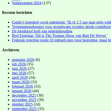
Verkiezingen 2024
(137)
Recente berichten
Guido’s boerderij werd onteigend: “Ik rij 2,5 uur naar mijn vel
Vergunningsdossiers voor grondwater worden steeds complexe
De loonkloof leeft van geheimhouding
Bert Engelaar ‘Dit is The Truman Show van Bart De Wever’
Federale regering zoekt 10 miljard euro voor begroting, maar bi
Archieven
augustus 2026
(6)
juli 2026
(35)
juni 2026
(27)
mei 2026
(57)
april 2026
(34)
maart 2026
(33)
februari 2026
(33)
januari 2026
(44)
december 2025
(30)
november 2025
(39)
oktober 2025
(24)
september 2025
(35)