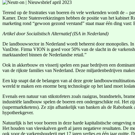
Terend op de frustraties van boeren én vele werkenden wordt de – pas
Kamer. Deze Statenverkiezingen hebben de positie van het kabinet Ru
marketing rond “gewoon gezond verstand” staat maar één ding vast: BB
Artikel door Socialistisch Alternatief (ISA in Nederland)
De landbouwsector in Nederland wordt beheerst door monopolies. In d
VanDrie. Firma VION is goed voor 50% van de slacht in de varkensho
marktaandeel binnen de Nederlandse retail.”
Ook in akkerbouw en visserij spelen een paar bedrijven een dominante
van de rijkste families van Nederland. Deze miljardenbedrijven maken
Een kip snapt dat de belangen van al deze grote landbouwmultinationa
wereld te maken een enorme berg technologie op het land moet loslat
Evenals een natuur van stikstofeters zoals raaigras, brandnetels, bram
industriële landbouw spelen de boeren een ondergeschikte rol. Het zij
(supermarktketens). Ze zijn afhankelijk van banken als de Rabobank als
hypotheekgever.
Natuurlijk is het voor boeren in deze harde kapitalistische omgeving
Het houden van vleeskalven geeft al jaren negatieve resultaten. De mel
ook voor de varkenshouderij met 17 jaren verlies en één jaar quitte. 