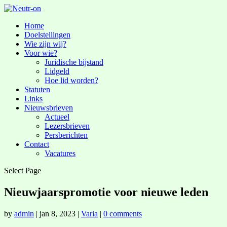
Home
Doelstellingen
Wie zijn wij?
Voor wie?
Juridische bijstand
Lidgeld
Hoe lid worden?
Statuten
Links
Nieuwsbrieven
Actueel
Lezersbrieven
Persberichten
Contact
Vacatures
Select Page
Nieuwjaarspromotie voor nieuwe leden
by
admin
|
jan 8, 2023
|
Varia
|
0 comments