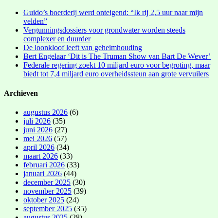
Guido’s boerderij werd onteigend: “Ik rij 2,5 uur naar mijn
velden”
Vergunningsdossiers voor grondwater worden steeds
complexer en duurder
De loonkloof leeft van geheimhouding
Bert Engelaar ‘Dit is The Truman Show van Bart De Wever’
Federale regering zoekt 10 miljard euro voor begroting, maar
biedt tot 7,4 miljard euro overheidssteun aan grote vervuilers
Archieven
augustus 2026
(6)
juli 2026
(35)
juni 2026
(27)
mei 2026
(57)
april 2026
(34)
maart 2026
(33)
februari 2026
(33)
januari 2026
(44)
december 2025
(30)
november 2025
(39)
oktober 2025
(24)
september 2025
(35)
augustus 2025
(28)