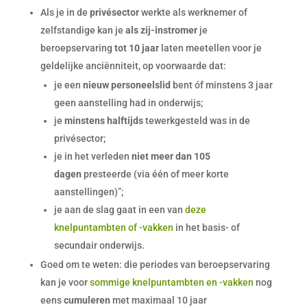
Als je in de
privésector
werkte als werknemer of
zelfstandige kan je
als zij-instromer
je
beroepservaring
tot 10 jaar
laten meetellen voor je
geldelijke anciënniteit, op voorwaarde dat:
je een
nieuw personeelslid
bent óf minstens 3 jaar
geen aanstelling had in onderwijs;
je
minstens halftijds
tewerkgesteld was in de
privésector;
je in het verleden
niet meer dan 105
dagen
presteerde (via één of meer korte
aanstellingen)”;
je aan de slag gaat in een van
deze
knelpuntambten of -vakken
in het basis- of
secundair onderwijs.
Goed om te weten: die periodes van beroepservaring
kan je voor
sommige knelpuntambten en -vakken
nog
eens
cumuleren
met maximaal 10 jaar