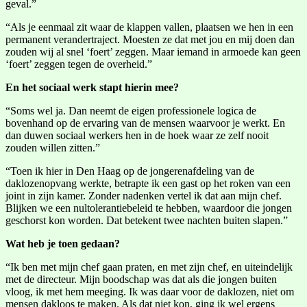
geval.”
“Als je eenmaal zit waar de klappen vallen, plaatsen we hen in een
permanent verandertraject. Moesten ze dat met jou en mij doen dan
zouden wij al snel ‘foert’ zeggen. Maar iemand in armoede kan geen
‘foert’ zeggen tegen de overheid.”
En het sociaal werk stapt hierin mee?
“Soms wel ja. Dan neemt de eigen professionele logica de
bovenhand op de ervaring van de mensen waarvoor je werkt. En
dan duwen sociaal werkers hen in de hoek waar ze zelf nooit
zouden willen zitten.”
“Toen ik hier in Den Haag op de jongerenafdeling van de
daklozenopvang werkte, betrapte ik een gast op het roken van een
joint in zijn kamer. Zonder nadenken vertel ik dat aan mijn chef.
Blijken we een nultolerantiebeleid te hebben, waardoor die jongen
geschorst kon worden. Dat betekent twee nachten buiten slapen.”
Wat heb je toen gedaan?
“Ik ben met mijn chef gaan praten, en met zijn chef, en uiteindelijk
met de directeur. Mijn boodschap was dat als die jongen buiten
vloog, ik met hem meeging. Ik was daar voor de daklozen, niet om
mensen dakloos te maken. Als dat niet kon, ging ik wel ergens