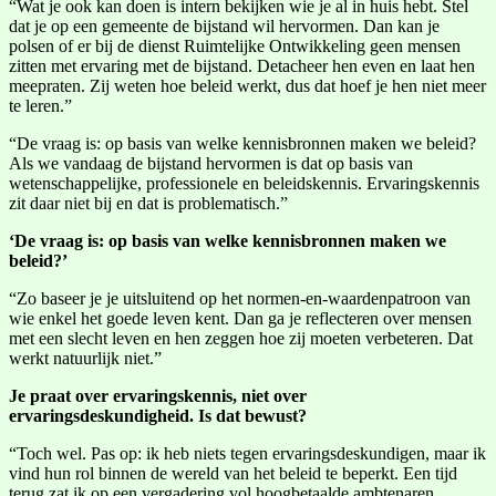
“Wat je ook kan doen is intern bekijken wie je al in huis hebt. Stel
dat je op een gemeente de bijstand wil hervormen. Dan kan je
polsen of er bij de dienst Ruimtelijke Ontwikkeling geen mensen
zitten met ervaring met de bijstand. Detacheer hen even en laat hen
meepraten. Zij weten hoe beleid werkt, dus dat hoef je hen niet meer
te leren.”
“De vraag is: op basis van welke kennisbronnen maken we beleid?
Als we vandaag de bijstand hervormen is dat op basis van
wetenschappelijke, professionele en beleidskennis. Ervaringskennis
zit daar niet bij en dat is problematisch.”
‘De vraag is: op basis van welke kennisbronnen maken we
beleid?’
“Zo baseer je je uitsluitend op het normen-en-waardenpatroon van
wie enkel het goede leven kent. Dan ga je reflecteren over mensen
met een slecht leven en hen zeggen hoe zij moeten verbeteren. Dat
werkt natuurlijk niet.”
Je praat over ervaringskennis, niet over
ervaringsdeskundigheid. Is dat bewust?
“Toch wel. Pas op: ik heb niets tegen ervaringsdeskundigen, maar ik
vind hun rol binnen de wereld van het beleid te beperkt. Een tijd
terug zat ik op een vergadering vol hoogbetaalde ambtenaren.