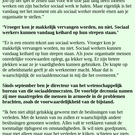
job op het spel te zetten dan voor wie drie jaar lang heeft moeten
werken om zijn bachelor sociaal werk te halen. Maar eigenlijk is het
vandaag net het moment om als sociaal werker morele eisen aan je
organisatie te stellen.”
‘Vroeger kon je makkelijk vervangen worden, nu niet. Sociaal
werkers kunnen vandaag keihard op hun strepen staan.’
“Er is een enorm tekort aan sociaal werkers. Vroeger kon je
makkelijk vervangen worden, nu niet. Sociaal werkers kunnen
vandaag keihard op hun strepen staan. Als jouw organisatie mensen
onredelijke voorwaarden oplegt, ga lekker weg. Er zijn betere
plekken waar ze je vaardigheden kunnen gebruiken. De krapte op
de arbeidsmarkt geeft je als werknemer macht. Maar dat is
waarschijnlijk de sociaaldemocraat in mij die het overneemt.”
Sinds september ben je directeur van het wetenschappelijk
bureau van die sociaaldemocraten. De voorbije decennia namen
zij mee maatregelen die mensen in armoede in de problemen
brachten, zoals de voorwaardelijkheid van de bijstand.
“Ik ben niet altijd gelukkig geweest met de beslissingen van het
verleden. Met de kennis van nu zullen er waarschijnlijk andere
beslissingen genomen worden. Alles valt te verklaren vanuit de
toenmalige tijdsgeest en omstandigheden. Ik wil niets goedpraten,
maar met alleen maar naar het verleden te kijken, schieten we niets