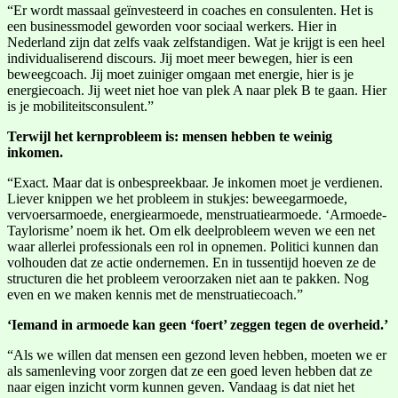
“Er wordt massaal geïnvesteerd in coaches en consulenten. Het is
een businessmodel geworden voor sociaal werkers. Hier in
Nederland zijn dat zelfs vaak zelfstandigen. Wat je krijgt is een heel
individualiserend discours. Jij moet meer bewegen, hier is een
beweegcoach. Jij moet zuiniger omgaan met energie, hier is je
energiecoach. Jij weet niet hoe van plek A naar plek B te gaan. Hier
is je mobiliteitsconsulent.”
Terwijl het kernprobleem is: mensen hebben te weinig
inkomen.
“Exact. Maar dat is onbespreekbaar. Je inkomen moet je verdienen.
Liever knippen we het probleem in stukjes: beweegarmoede,
vervoersarmoede, energiearmoede, menstruatiearmoede. ‘Armoede-
Taylorisme’ noem ik het. Om elk deelprobleem weven we een net
waar allerlei professionals een rol in opnemen. Politici kunnen dan
volhouden dat ze actie ondernemen. En in tussentijd hoeven ze de
structuren die het probleem veroorzaken niet aan te pakken. Nog
even en we maken kennis met de menstruatiecoach.”
‘Iemand in armoede kan geen ‘foert’ zeggen tegen de overheid.’
“Als we willen dat mensen een gezond leven hebben, moeten we er
als samenleving voor zorgen dat ze een goed leven hebben dat ze
naar eigen inzicht vorm kunnen geven. Vandaag is dat niet het