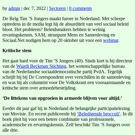
by
admin
|
dec 7, 2022
|
Sectoren
|
0 comments
De Belg Tim ’S Jongers maakt furore in Nederland. Met scherpe
optredens in de media legt hij de absurditeit van veel sociaal beleid
bloot. Het probleem? Beleidsmakers hebben te weinig
ervaringskennis. SAM, steunpunt Mens en Samenleving en
Sociaal.Net nodigen hem op 20 oktober uit voor een
webinar
.
Kritische stem
Het gaat hard voor de Tim ’S Jongers (40). Sinds kort is hij directeur
van de
Wiardi Beckman Stichting
, het wetenschappelijke bureau
van de Nederlandse sociaaldemocratische partij PvdA. Tegelijk
schrijft hij bij De Correspondent over verschillen in de samenleving
en was hij als columnist voor De Volkskrant een vooraanstaande en
kritische stem over armoedebestrijding.
‘De littekens van opgroeien in armoede blijven voor altijd.’
Eerder dit jaar gaf hij in Nederland de belangrijke participatielezing
van Movisie. En recent publiceerde hij
‘Beledigende broccoli’
. In dit
boek pleit hij voor een betere combinatie van professionele,
academische en ervaringskennis. Zelf beschikt Tim ’S Jongers over
alle drie.