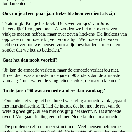
fundamenteel.”
Ook nu je al een paar jaar hetzelfde loon verdient als zij?
“Natuurlijk. Ken je het boek ‘De zeven vinkjes’ van Joris
Luyendijk? Een goed boek. Al zouden we het niet over zeven
vinkjes moeten hebben, maar over zeven littekens. De littekens van
opgroeien in armoede blijven voor altijd. We moeten het vaker
hebben over hoe we mensen voor altijd beschadigen, misschien
zonder dat we het zo bedoelen.”
Gaat het dan nooit voorbij?
“Jij kan de armoede verlaten, maar de armoede verlaat jou niet.
Bovendien was armoede in de jaren ’90 anders dan de armoede
vandaag. Toen waren de vangnetten sterker, de mazen kleiner.”
‘In de jaren ’90 was armoede anders dan vandaag.’
“Ondanks het vangnet best breed was, ging armoede vaak gepaard
met marginalisering. Ik had de indruk dat het met de rest van de
wereld goed ging, alleen met ons ging het slecht. Nu is armoede
overal. We gaan richting een miljoen Nederlanders in armoede.”
“De problemen zijn nu meer structureel. Veel mensen hebben te
maken met bestaansonzekerheid. Krijg je één of twee klappen, dan