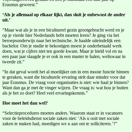
Erasmus geweest.”
‘Als je allemaal op elkaar lijkt, dan sluit je onbewust de ander
uit.’
“Maar wat als je in een bicultureel gezin grootgebracht werd en je
op je vierde hier Nederlands hebt moeten leren? Je ging via het
beroepsonderwijs naar het technische. Je haalde uiteindelijk een
bachelor. Om je studie te bekostigen moest je onderbetaald werk
doen, wat je cijfers niet ten goede kwam. Maar je hield vol en na
een paar jaar slaagde je er ook in een master te halen, weliswaar in
tweede zit.”
“In dat geval wordt het al moeilijker om in een mooie functie binnen
te geraken, want die biculturele ervaring stelt daar minder voor dat
jaar Erasmus. De vraag voor organisaties is niet: wie haal je binnen?
Want dan ga je met de vinger wijzen. De vraag is: wat hou je buiten
als je het zo doet? Heel veel ervaringskennis.”
Hoe moet het dan wel?
“Selectieprocedures moeten anders. Waarom staat er in vacatures
voor de beleidsdienst sociale zaken niet: ‘Als u ooit met sociale
zaken te maken had, moedigen we u aan om te solliciteren.’?”