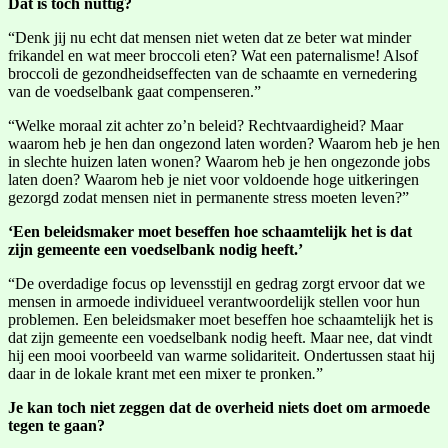
Dat is toch nuttig?
“Denk jij nu echt dat mensen niet weten dat ze beter wat minder
frikandel en wat meer broccoli eten? Wat een paternalisme! Alsof
broccoli de gezondheidseffecten van de schaamte en vernedering
van de voedselbank gaat compenseren.”
“Welke moraal zit achter zo’n beleid? Rechtvaardigheid? Maar
waarom heb je hen dan ongezond laten worden? Waarom heb je hen
in slechte huizen laten wonen? Waarom heb je hen ongezonde jobs
laten doen? Waarom heb je niet voor voldoende hoge uitkeringen
gezorgd zodat mensen niet in permanente stress moeten leven?”
‘Een beleidsmaker moet beseffen hoe schaamtelijk het is dat
zijn gemeente een voedselbank nodig heeft.’
“De overdadige focus op levensstijl en gedrag zorgt ervoor dat we
mensen in armoede individueel verantwoordelijk stellen voor hun
problemen. Een beleidsmaker moet beseffen hoe schaamtelijk het is
dat zijn gemeente een voedselbank nodig heeft. Maar nee, dat vindt
hij een mooi voorbeeld van warme solidariteit. Ondertussen staat hij
daar in de lokale krant met een mixer te pronken
.
”
Je kan toch niet zeggen dat de overheid niets doet om armoede
tegen te gaan?