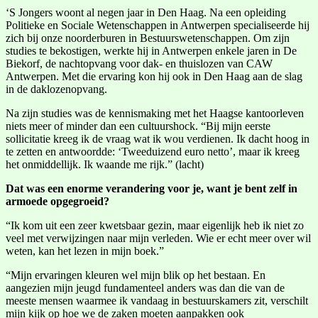
‘S Jongers woont al negen jaar in Den Haag. Na een opleiding
Politieke en Sociale Wetenschappen in Antwerpen specialiseerde hij
zich bij onze noorderburen in Bestuurswetenschappen. Om zijn
studies te bekostigen, werkte hij in Antwerpen enkele jaren in De
Biekorf, de nachtopvang voor dak- en thuislozen van CAW
Antwerpen. Met die ervaring kon hij ook in Den Haag aan de slag
in de daklozenopvang.
Na zijn studies was de kennismaking met het Haagse kantoorleven
niets meer of minder dan een cultuurshock. “Bij mijn eerste
sollicitatie kreeg ik de vraag wat ik wou verdienen. Ik dacht hoog in
te zetten en antwoordde: ‘Tweeduizend euro netto’, maar ik kreeg
het onmiddellijk. Ik waande me rijk.” (lacht)
Dat was een enorme verandering voor je, want je bent zelf in
armoede opgegroeid?
“Ik kom uit een zeer kwetsbaar gezin, maar eigenlijk heb ik niet zo
veel met verwijzingen naar mijn verleden. Wie er echt meer over wil
weten, kan het lezen in mijn boek.”
“Mijn ervaringen kleuren wel mijn blik op het bestaan. En
aangezien mijn jeugd fundamenteel anders was dan die van de
meeste mensen waarmee ik vandaag in bestuurskamers zit, verschilt
mijn kijk op hoe we de zaken moeten aanpakken ook