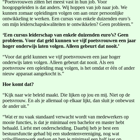
“Poetsvrouwen zitten het meest vast in hun job. Voor
hoogopgeleiden is dat anders. Wij hoppen van job naar job. We
kunnen zomaar opleidingen volgen om aan onze persoonlijke
ontwikkeling te werken. Een cursus van enkele duizenden euro’s
om mijn leiderschapskwaliteiten te ontwikkelen? Geen probleem.”
‘Een cursus leiderschap van enkele duizenden euro’s? Geen
probleem. Voor dat geld kunnen we vijf poetsvrouwen een jaar
hoger onderwijs laten volgen. Alleen gebeurt dat nooit.’
“Voor dat geld kunnen we vijf poetsvrouwen een jaar hoger
onderwijs laten volgen. Alleen gebeurt dat nooit. Als een
poetsvrouw een opleiding mag volgen, is het omdat er één of ander
nieuw apparaat aangekocht is.”
Hoe komt dat?
“Kijk naar wie beleid maakt. Die lijken op jou en mij. Niet op de
poetsvrouw. En als je allemaal op elkaar lijkt, dan sluit je onbewust
de ander uit.”
“Wat er nu vaak standaard verwacht wordt van medewerkers op
mooie functies, is dat je minimaal een bachelor en master hebt
behaald. Liefst met onderscheiding. Daarbij heb je best een
bestuursfunctie gehad bij een studentenvereniging, nog wat
vrijwilligerswerk gedaan en ben je minimaal een half jaar op