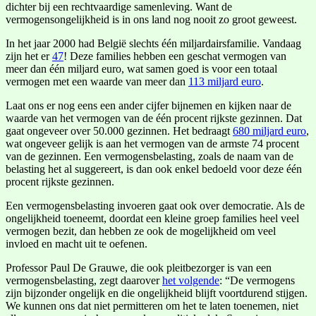
dichter bij een rechtvaardige samenleving. Want de
vermogensongelijkheid is in ons land nog nooit zo groot geweest.
In het jaar 2000 had België slechts één miljardairsfamilie. Vandaag
zijn het er
47
! Deze families hebben een geschat vermogen van
meer dan één miljard euro, wat samen goed is voor een totaal
vermogen met een waarde van meer dan
113 miljard euro
.
Laat ons er nog eens een ander cijfer bijnemen en kijken naar de
waarde van het vermogen van de één procent rijkste gezinnen. Dat
gaat ongeveer over 50.000 gezinnen. Het bedraagt
680 miljard euro
,
wat ongeveer gelijk is aan het vermogen van de armste 74 procent
van de gezinnen. Een vermogensbelasting, zoals de naam van de
belasting het al suggereert, is dan ook enkel bedoeld voor deze één
procent rijkste gezinnen.
Een vermogensbelasting invoeren gaat ook over democratie. Als de
ongelijkheid toeneemt, doordat een kleine groep families heel veel
vermogen bezit, dan hebben ze ook de mogelijkheid om veel
invloed en macht uit te oefenen.
Professor Paul De Grauwe, die ook pleitbezorger is van een
vermogensbelasting, zegt daarover
het volgende
: “De vermogens
zijn bijzonder ongelijk en die ongelijkheid blijft voortdurend stijgen.
We kunnen ons dat niet permitteren om het te laten toenemen, niet