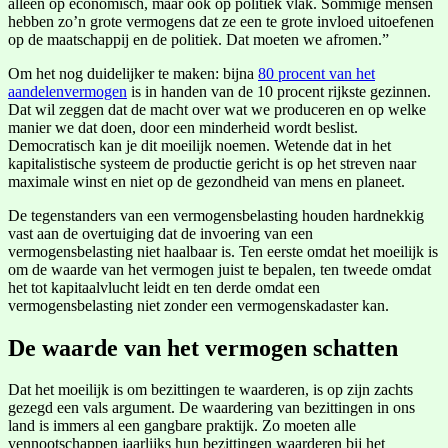
alleen op economisch, maar ook op politiek vlak. Sommige mensen
hebben zo’n grote vermogens dat ze een te grote invloed uitoefenen
op de maatschappij en de politiek. Dat moeten we afromen.”
Om het nog duidelijker te maken: bijna
80 procent van het
aandelenvermogen
is in handen van de 10 procent rijkste gezinnen.
Dat wil zeggen dat de macht over wat we produceren en op welke
manier we dat doen, door een minderheid wordt beslist.
Democratisch kan je dit moeilijk noemen. Wetende dat in het
kapitalistische systeem de productie gericht is op het streven naar
maximale winst en niet op de gezondheid van mens en planeet.
De tegenstanders van een vermogensbelasting houden hardnekkig
vast aan de overtuiging dat de invoering van een
vermogensbelasting niet haalbaar is. Ten eerste omdat het moeilijk is
om de waarde van het vermogen juist te bepalen, ten tweede omdat
het tot kapitaalvlucht leidt en ten derde omdat een
vermogensbelasting niet zonder een vermogenskadaster kan.
De waarde van het vermogen schatten
Dat het moeilijk is om bezittingen te waarderen, is op zijn zachts
gezegd een vals argument. De waardering van bezittingen in ons
land is immers al een gangbare praktijk. Zo moeten alle
vennootschappen jaarlijks hun bezittingen waarderen bij het