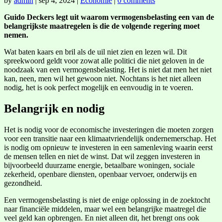
by
admin
|
sep 4, 2024
|
Economie
|
0 comments
Guido Deckers legt uit waarom vermogensbelasting een van de
belangrijkste maatregelen is die de volgende regering moet
nemen.
Wat baten kaars en bril als de uil niet zien en lezen wil. Dit
spreekwoord geldt voor zowat alle politici die niet geloven in de
noodzaak van een vermogensbelasting. Het is niet dat men het niet
kan, neen, men wil het gewoon niet. Nochtans is het niet alleen
nodig, het is ook perfect mogelijk en eenvoudig in te voeren.
Belangrijk en nodig
Het is nodig voor de economische investeringen die moeten zorgen
voor een transitie naar een klimaatvriendelijk ondernemerschap. Het
is nodig om opnieuw te investeren in een samenleving waarin eerst
de mensen tellen en niet de winst. Dat wil zeggen investeren in
bijvoorbeeld duurzame energie, betaalbare woningen, sociale
zekerheid, openbare diensten, openbaar vervoer, onderwijs en
gezondheid.
Een vermogensbelasting is niet de enige oplossing in de zoektocht
naar financiële middelen, maar wel een belangrijke maatregel die
veel geld kan opbrengen. En niet alleen dit, het brengt ons ook