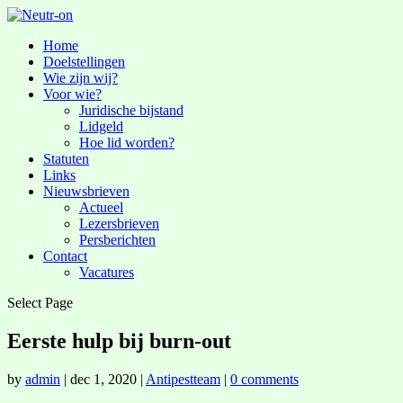
Home
Doelstellingen
Wie zijn wij?
Voor wie?
Juridische bijstand
Lidgeld
Hoe lid worden?
Statuten
Links
Nieuwsbrieven
Actueel
Lezersbrieven
Persberichten
Contact
Vacatures
Select Page
Eerste hulp bij burn-out
by
admin
|
dec 1, 2020
|
Antipestteam
|
0 comments