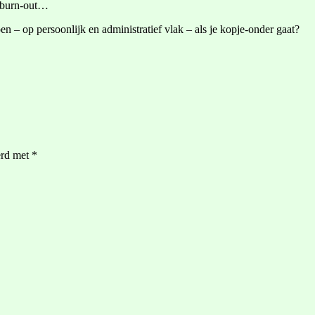
s burn-out…
n – op persoonlijk en administratief vlak – als je kopje-onder gaat?
erd met
*