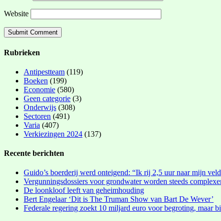
Website
Rubrieken
Antipestteam
(119)
Boeken
(199)
Economie
(580)
Geen categorie
(3)
Onderwijs
(308)
Sectoren
(491)
Varia
(407)
Verkiezingen 2024
(137)
Recente berichten
Guido’s boerderij werd onteigend: “Ik rij 2,5 uur naar mijn vel
Vergunningsdossiers voor grondwater worden steeds complexe
De loonkloof leeft van geheimhouding
Bert Engelaar ‘Dit is The Truman Show van Bart De Wever’
Federale regering zoekt 10 miljard euro voor begroting, maar bi