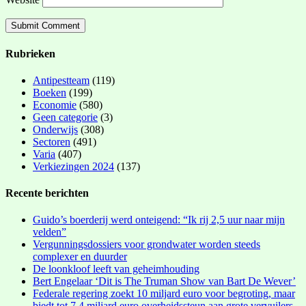
Rubrieken
Antipestteam
(119)
Boeken
(199)
Economie
(580)
Geen categorie
(3)
Onderwijs
(308)
Sectoren
(491)
Varia
(407)
Verkiezingen 2024
(137)
Recente berichten
Guido’s boerderij werd onteigend: “Ik rij 2,5 uur naar mijn
velden”
Vergunningsdossiers voor grondwater worden steeds
complexer en duurder
De loonkloof leeft van geheimhouding
Bert Engelaar ‘Dit is The Truman Show van Bart De Wever’
Federale regering zoekt 10 miljard euro voor begroting, maar
biedt tot 7,4 miljard euro overheidssteun aan grote vervuilers