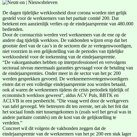
De dagen tijdelijke werkloosheid door corona worden niet gelijk
gesteld voor de werknemers van het paritair comité 200. Dat
betekent een aanzienlijk verlies op de eindejaarspremie van 480.000
bedienden.
Door de coronacrisis werden veel werknemers van de ene op de
andere dag tijdelijk werkloos. De vakbonden wijzen erop dat het
grootste deel van de cao’s in de sectoren die ze vertegenwoordigen,
niet voorzien in een gelijkstelling van de periodes van tijdelijke
werkloosheid voor de toekenning van de eindejaarspremie.
“De vakorganisaties hebben op interprofessioneel en vervolgens
sectoraal niveau meermaals garanties gevraagd voor de betaling van
de eindejaarspremies. Onder meer in de sector van het pc 200
werden gesprekken gevoerd. De werknemersvertegenwoordigers
eisten dat er een volledige eindejaarspremie zou worden betaald,
ook al waren de werknemers tijdens de crisis periodiek tijdelijk of
economisch werkloos geweest”, aldus ACV Puls, BBTK en
ACLVB in een persbericht. “Die vraag werd door de werkgevers
van tafel geveegd. We betreuren dit ten zeerste, net als het feit dat
het sociaal fonds niet tussengekomen is (zoals wel het geval was in
andere paritaire comités) om de kost van de gelijkstelling te
verdelen.”
Concreet wil dit volgens de vakbonden zeggen dat de
eindejaarspremie van de werknemers van het pc 200 een stuk lager