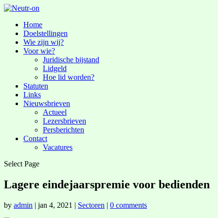
Home
Doelstellingen
Wie zijn wij?
Voor wie?
Juridische bijstand
Lidgeld
Hoe lid worden?
Statuten
Links
Nieuwsbrieven
Actueel
Lezersbrieven
Persberichten
Contact
Vacatures
Select Page
Lagere eindejaarspremie voor bedienden
by
admin
|
jan 4, 2021
|
Sectoren
|
0 comments