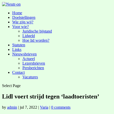
Home
Doelstellingen
Wie zijn wij?
Voor wie?
Juridische bijstand
Lidgeld
Hoe lid worden?
Statuten
Links
Nieuwsbrieven
Actueel
Lezersbrieven
Persberichten
Contact
Vacatures
Select Page
Lidl voert strijd tegen ‘laadtoeristen’
by
admin
|
jul 7, 2022
|
Varia
|
0 comments