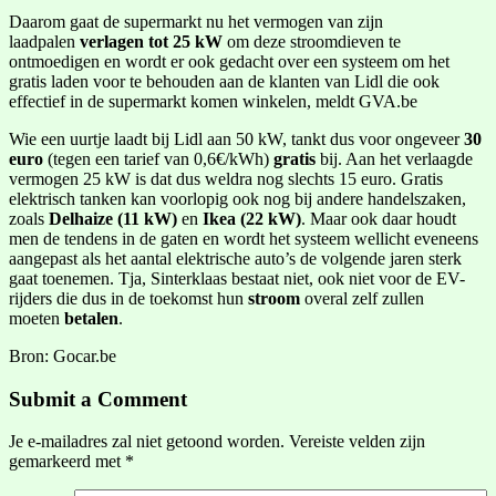
Daarom gaat de supermarkt nu het vermogen van zijn
laadpalen
verlagen tot 25 kW
om deze stroomdieven te
ontmoedigen en wordt er ook gedacht over een systeem om het
gratis laden voor te behouden aan de klanten van Lidl die ook
effectief in de supermarkt komen winkelen, meldt GVA.be
Wie een uurtje laadt bij Lidl aan 50 kW, tankt dus voor ongeveer
30
euro
(tegen een tarief van 0,6€/kWh)
gratis
bij. Aan het verlaagde
vermogen 25 kW is dat dus weldra nog slechts 15 euro. Gratis
elektrisch tanken kan voorlopig ook nog bij andere handelszaken,
zoals
Delhaize (11 kW)
en
Ikea (22 kW)
. Maar ook daar houdt
men de tendens in de gaten en wordt het systeem wellicht eveneens
aangepast als het aantal elektrische auto’s de volgende jaren sterk
gaat toenemen. Tja, Sinterklaas bestaat niet, ook niet voor de EV-
rijders die dus in de toekomst hun
stroom
overal zelf zullen
moeten
betalen
.
Bron: Gocar.be
Submit a Comment
Je e-mailadres zal niet getoond worden.
Vereiste velden zijn
gemarkeerd met
*