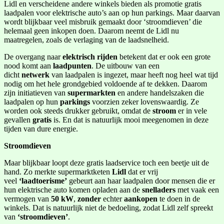
Lidl en verscheidene andere winkels bieden als promotie gratis
laadpalen voor elektrische auto’s aan op hun parkings. Maar daarvan
wordt blijkbaar veel misbruik gemaakt door ‘stroomdieven’ die
helemaal geen inkopen doen. Daarom neemt de Lidl nu
maatregelen, zoals de verlaging van de laadsnelheid.
De overgang naar
elektrisch rijden
betekent dat er ook een grote
nood komt aan
laadpunten
. De uitbouw van een
dicht
netwerk
van laadpalen is ingezet, maar heeft nog heel wat tijd
nodig om het hele grondgebied voldoende af te dekken. Daarom
zijn initiatieven van
supermarkten
en andere handelszaken die
laadpalen op hun
parkings
voorzien zeker lovenswaardig. Ze
worden ook steeds drukker gebruikt, omdat de
stroom
er in vele
gevallen
gratis
is. En dat is natuurlijk mooi meegenomen in deze
tijden van dure energie.
Stroomdieven
Maar blijkbaar loopt deze gratis laadservice toch een beetje uit de
hand. Zo merkte supermarktketen
Lidl
dat er vrij
veel
‘laadtoerisme’
gebeurt aan haar laadpalen door mensen die er
hun elektrische auto komen opladen aan de
snelladers
met vaak een
vermogen van
50 kW
,
zonder
echter
aankopen
te doen in de
winkels. Dat is natuurlijk niet de bedoeling, zodat Lidl zelf spreekt
van
‘stroomdieven’
.