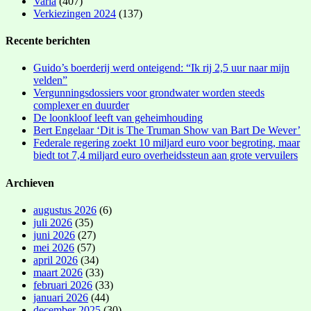
Varia
(407)
Verkiezingen 2024
(137)
Recente berichten
Guido’s boerderij werd onteigend: “Ik rij 2,5 uur naar mijn
velden”
Vergunningsdossiers voor grondwater worden steeds
complexer en duurder
De loonkloof leeft van geheimhouding
Bert Engelaar ‘Dit is The Truman Show van Bart De Wever’
Federale regering zoekt 10 miljard euro voor begroting, maar
biedt tot 7,4 miljard euro overheidssteun aan grote vervuilers
Archieven
augustus 2026
(6)
juli 2026
(35)
juni 2026
(27)
mei 2026
(57)
april 2026
(34)
maart 2026
(33)
februari 2026
(33)
januari 2026
(44)
december 2025
(30)