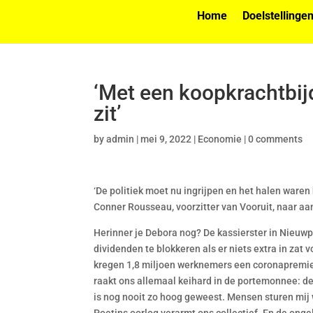
Home
Doelstellinge
‘Met een koopkrachtbij
zit’
by
admin
|
mei 9, 2022
|
Economie
|
0 comments
‘De politiek moet nu ingrijpen en het halen waren
Conner Rousseau, voorzitter van Vooruit, naar aa
Herinner je Debora nog? De kassierster in Nieuwp
dividenden te blokkeren als er niets extra in zat 
kregen 1,8 miljoen werknemers een coronapremie 
raakt ons allemaal keihard in de portemonnee: de
is nog nooit zo hoog geweest. Mensen sturen mij 