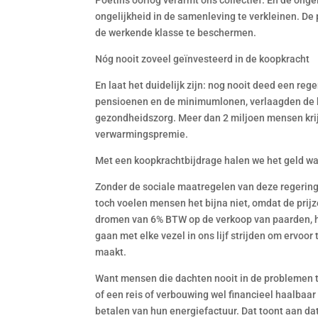
Poetins oorlog verarmt ons collectief. En de ongeli
ongelijkheid in de samenleving te verkleinen. De 
de werkende klasse te beschermen.
Nóg nooit zoveel geïnvesteerd in de koopkracht
En laat het duidelijk zijn: nog nooit deed een r
pensioenen en de minimumlonen, verlaagden de bt
gezondheidszorg. Meer dan 2 miljoen mensen krij
verwarmingspremie.
Met een koopkrachtbijdrage halen we het geld waa
Zonder de sociale maatregelen van deze regering
toch voelen mensen het bijna niet, omdat de prijze
dromen van 6% BTW op de verkoop van paarden, h
gaan met elke vezel in ons lijf strijden om ervoo
maakt.
Want mensen die dachten nooit in de problemen te 
of een reis of verbouwing wel financieel haalbaa
betalen van hun energiefactuur. Dat toont aan dat 