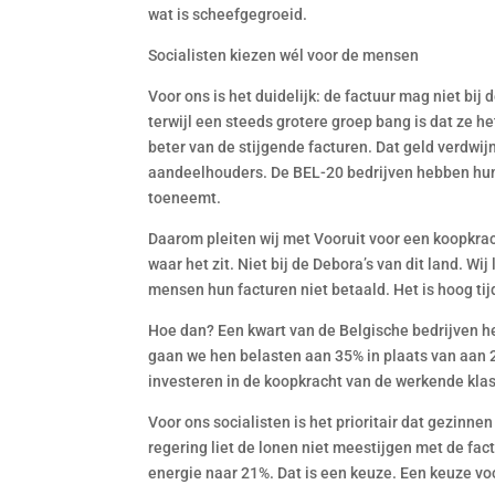
wat is scheefgegroeid.
Socialisten kiezen wél voor de mensen
Voor ons is het duidelijk: de factuur mag niet b
terwijl een steeds grotere groep bang is dat ze h
beter van de stijgende facturen. Dat geld verdwijn
aandeelhouders. De BEL-20 bedrijven hebben hun 
toeneemt.
Daarom pleiten wij met Vooruit voor een koopkra
waar het zit. Niet bij de Debora’s van dit land. W
mensen hun facturen niet betaald. Het is hoog tij
Hoe dan? Een kwart van de Belgische bedrijven h
gaan we hen belasten aan 35% in plaats van aan 2
investeren in de koopkracht van de werkende kla
Voor ons socialisten is het prioritair dat gezinn
regering liet de lonen niet meestijgen met de fa
energie naar 21%. Dat is een keuze. Een keuze vo