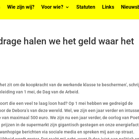
n
Wie zijn wij?
Voor wie?
Statuten
Links
Nieuwsb
drage halen we het geld waar het
 het zit om de koopkracht van de werkende klasse te beschermen’, schrij
nleiding van 1 mei, de Dag van de Arbeid.
oort die een veel te laag loon had? Op 1 mei hebben we gedreigd de
voor de Debora’s van deze wereld. Wel, we zijn een jaar verder en intuss
van maximaal 500 euro. We zijn nu een jaar verder, de oorlog van Poe
 prijzen in de supermarkt zijn gigantisch gestegen en onze energiefac
wanhopige berichten via sociale media en spreken mij aan op straat.