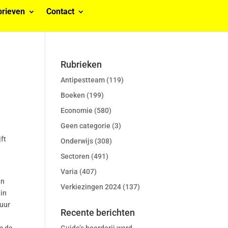
rieven
Contact
Rubrieken
Antipestteam
(119)
Boeken
(199)
Economie
(580)
Geen categorie
(3)
ft
Onderwijs
(308)
Sectoren
(491)
Varia
(407)
en
Verkiezingen 2024
(137)
tin
tuur
Recente berichten