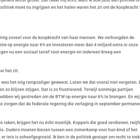
jkheid wordt groter. Dat raakt mij echt, want ik doe juist aan politiek 
politiek moet nu ingrijpen en het halen waren het zit om de koopkracht
egering zoveel voor de koopkracht van haar mensen. We verhoogden de
w op energie naar 6% en investeren meer dan 4 miljard extra in onze
gen nu een sociaal tarief voor energie en iedereen kreeg een
r het zit.
 was het nóg rampzaliger geweest. Laten we dat vooral niet vergeten. 
n zo blijven stijgen. Dat is zo frustrerend. Terwijl sommige partijen
ebben wij gestreden om de BTW op energie naar 6% te brengen. En wij
r te zorgen dat de federale regering die verlaging in september permane
raken, krijgen het nu écht moeilijk. Koppels die goed verdienen, twijf
r is. Ouders moeten kiezen tussen een zomerkamp voor hun kind of het
er iets is scheefgegroeid. Ik ben in de politiek gestapt om recht te tre