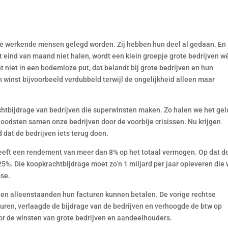
ij de werkende mensen gelegd worden. Zij hebben hun deel al gedaan. En
et eind van maand niet halen, wordt een klein groepje grote bedrijven w
t niet in een bodemloze put, dat belandt bij grote bedrijven en hun
winst bijvoorbeeld verdubbeld terwijl de ongelijkheid alleen maar
chtbijdrage van bedrijven die superwinsten maken. Zo halen we het gel
ij loodsten samen onze bedrijven door de voorbije crisissen. Nu krijgen
d dat de bedrijven iets terug doen.
eeft een rendement van meer dan 8% op het totaal vermogen. Op dat d
5%. Die koopkrachtbijdrage moet zo’n 1 miljard per jaar opleveren die
sse.
en en alleenstaanden hun facturen kunnen betalen. De vorige rechtse
cturen, verlaagde de bijdrage van de bedrijven en verhoogde de btw op
or de winsten van grote bedrijven en aandeelhouders.