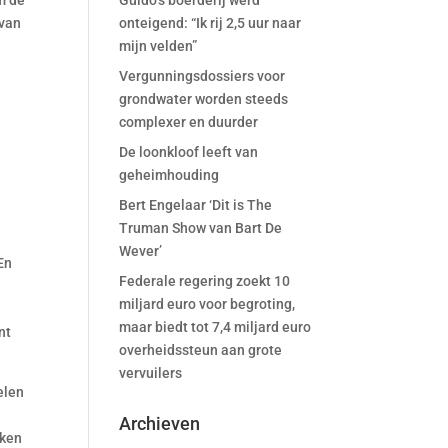
om de
Guido’s boerderij werd
 van
onteigend: “Ik rij 2,5 uur naar
mijn velden”
Vergunningsdossiers voor
grondwater worden steeds
complexer en duurder
De loonkloof leeft van
geheimhouding
Bert Engelaar ‘Dit is The
Truman Show van Bart De
Wever’
En
Federale regering zoekt 10
miljard euro voor begroting,
maar biedt tot 7,4 miljard euro
nt
overheidssteun aan grote
vervuilers
elen
Archieven
kken