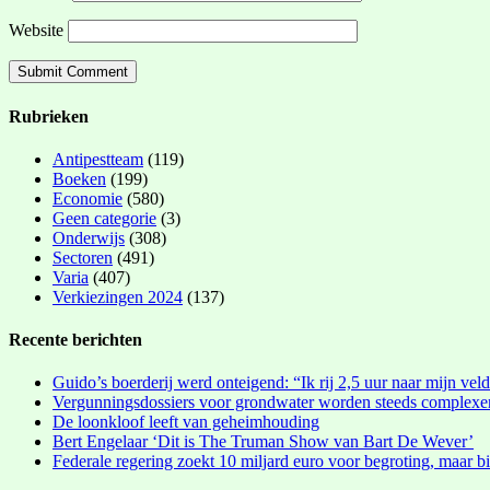
Website
Rubrieken
Antipestteam
(119)
Boeken
(199)
Economie
(580)
Geen categorie
(3)
Onderwijs
(308)
Sectoren
(491)
Varia
(407)
Verkiezingen 2024
(137)
Recente berichten
Guido’s boerderij werd onteigend: “Ik rij 2,5 uur naar mijn vel
Vergunningsdossiers voor grondwater worden steeds complexe
De loonkloof leeft van geheimhouding
Bert Engelaar ‘Dit is The Truman Show van Bart De Wever’
Federale regering zoekt 10 miljard euro voor begroting, maar bi