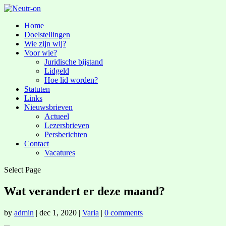
Home
Doelstellingen
Wie zijn wij?
Voor wie?
Juridische bijstand
Lidgeld
Hoe lid worden?
Statuten
Links
Nieuwsbrieven
Actueel
Lezersbrieven
Persberichten
Contact
Vacatures
Select Page
Wat verandert er deze maand?
by
admin
|
dec 1, 2020
|
Varia
|
0 comments