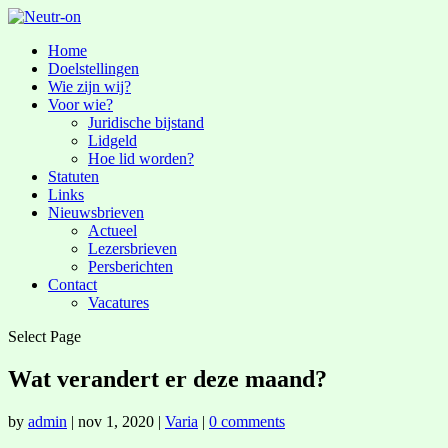
Home
Doelstellingen
Wie zijn wij?
Voor wie?
Juridische bijstand
Lidgeld
Hoe lid worden?
Statuten
Links
Nieuwsbrieven
Actueel
Lezersbrieven
Persberichten
Contact
Vacatures
Select Page
Wat verandert er deze maand?
by
admin
|
nov 1, 2020
|
Varia
|
0 comments