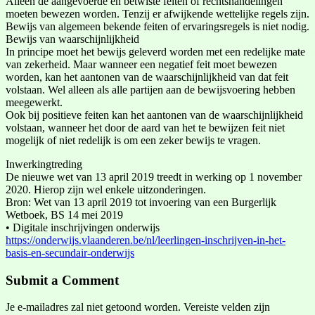
Alleen de aangevoerde en betwiste feiten of rechtshandelingen
moeten bewezen worden. Tenzij er afwijkende wettelijke regels zijn.
Bewijs van algemeen bekende feiten of ervaringsregels is niet nodig.
Bewijs van waarschijnlijkheid
In principe moet het bewijs geleverd worden met een redelijke mate
van zekerheid. Maar wanneer een negatief feit moet bewezen
worden, kan het aantonen van de waarschijnlijkheid van dat feit
volstaan. Wel alleen als alle partijen aan de bewijsvoering hebben
meegewerkt.
Ook bij positieve feiten kan het aantonen van de waarschijnlijkheid
volstaan, wanneer het door de aard van het te bewijzen feit niet
mogelijk of niet redelijk is om een zeker bewijs te vragen.
Inwerkingtreding
De nieuwe wet van 13 april 2019 treedt in werking op 1 november
2020. Hierop zijn wel enkele uitzonderingen.
Bron: Wet van 13 april 2019 tot invoering van een Burgerlijk
Wetboek, BS 14 mei 2019
• Digitale inschrijvingen onderwijs
https://onderwijs.vlaanderen.be/nl/leerlingen-inschrijven-in-het-
basis-en-secundair-onderwijs
Submit a Comment
Je e-mailadres zal niet getoond worden.
Vereiste velden zijn