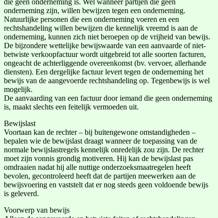
die geen onderneming is. Wel wanneer partijen die geen
onderneming zijn, willen bewijzen tegen een onderneming.
Natuurlijke personen die een onderneming voeren en een
rechtshandeling willen bewijzen die kennelijk vreemd is aan de
onderneming, kunnen zich niet beroepen op de vrijheid van bewijs.
De bijzondere wettelijke bewijswaarde van een aanvaarde of niet-
betwiste verkoopfactuur wordt uitgebreid tot alle soorten facturen,
ongeacht de achterliggende overeenkomst (bv. vervoer, allerhande
diensten). Een dergelijke factuur levert tegen de onderneming het
bewijs van de aangevoerde rechtshandeling op. Tegenbewijs is wel
mogelijk.
De aanvaarding van een factuur door iemand die geen onderneming
is, maakt slechts een feitelijk vermoeden uit.
Bewijslast
Voortaan kan de rechter – bij buitengewone omstandigheden –
bepalen wie de bewijslast draagt wanneer de toepassing van de
normale bewijslastregels kennelijk onredelijk zou zijn. De rechter
moet zijn vonnis grondig motiveren. Hij kan de bewijslast pas
omdraaien nadat hij alle nuttige onderzoeksmaatregelen heeft
bevolen, gecontroleerd heeft dat de partijen meewerken aan de
bewijsvoering en vaststelt dat er nog steeds geen voldoende bewijs
is geleverd.
Voorwerp van bewijs